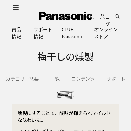
メ
イ
ロ
ン
グ
コ
商品
サポート
CLUB
オンライン
イ
ン
情報
情報
Panasonic
ストア
ン
テ
ン
ツ
梅干しの燻製
に
ス
キ
カテゴリー概要
一覧
コンテンツ
サポート
ッ
プ
燻製にすることで、酸味が抑えられマイルド
な味わいに。
このレシピは、パナソニックのスモーク＆ロースター NF-