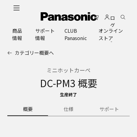
メ
イ
ロ
ン
グ
コ
商品
サポート
CLUB
オンライン
イ
ン
情報
情報
Panasonic
ストア
ン
テ
ン
カテゴリー概要へ
ツ
に
ス
ミニホットカーペ
キ
DC-PM3 概要
ッ
プ
生産終了
概要
仕様
サポート