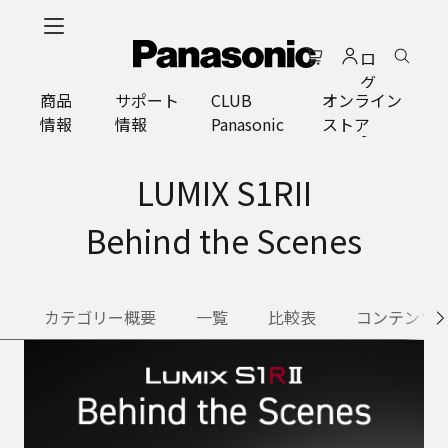
メ
イ
ロ
ン
グ
コ
商品
サポート
CLUB
オンライン
イ
ン
情報
情報
Panasonic
ストア
ン
テ
ン
ツ
LUMIX S1RII
に
ス
Behind the Scenes
キ
ッ
プ
カテゴリー概要
一覧
比較表
コンテンツ