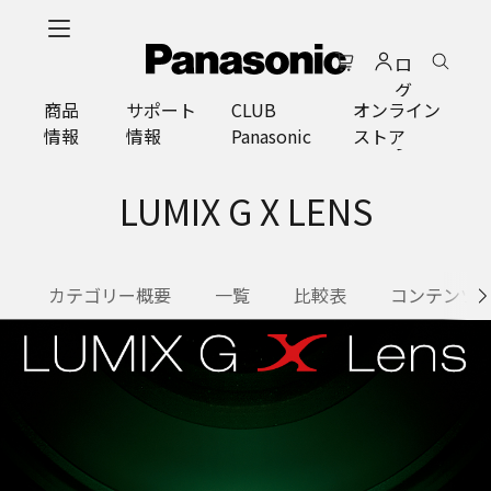
メ
イ
ロ
ン
グ
コ
商品
サポート
CLUB
オンライン
イ
ン
情報
情報
Panasonic
ストア
ン
テ
ン
ツ
LUMIX G X LENS
に
ス
キ
カテゴリー概要
一覧
比較表
コンテンツ
ッ
プ