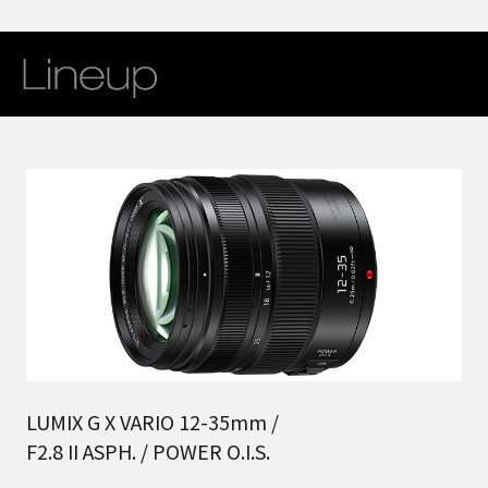
LUMIX G X VARIO 12-35mm /
F2.8 II ASPH. / POWER O.I.S.