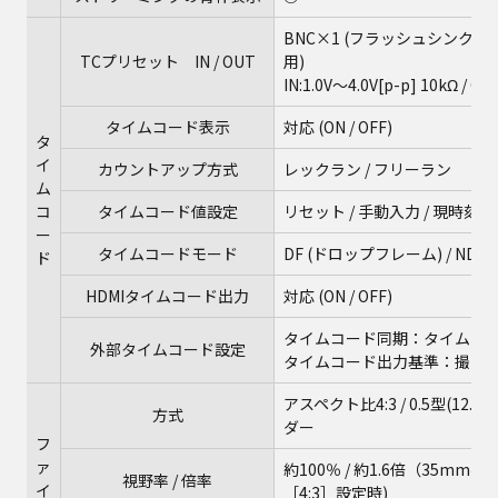
BNC×1 (フラッシュシンクロ
TCプリセット IN / OUT
用)
IN:1.0V～4.0V[p-p] 10kΩ 
タイムコード表示
対応 (ON / OFF)
タ
イ
カウントアップ方式
レックラン / フリーラン
ム
コ
タイムコード値設定
リセット / 手動入力 / 現時刻
ー
タイムコードモード
DF (ドロップフレーム) / ND
ド
HDMIタイムコード出力
対応 (ON / OFF)
タイムコード同期：タイムコー
外部タイムコード設定
タイムコード出力基準：撮影基準 
アスペクト比4:3 / 0.5型(12
方式
ダー
フ
ァ
約100％ / 約1.6倍（35mm
視野率 / 倍率
イ
［4:3］設定時)