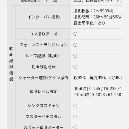
撮影枚数：1～9999枚
インターバル撮影
撮影間隔：1秒～99分59秒 撮
露出平準化：あり
コマ撮りアニメ
○
フォーカストランジション
○
動
画
ループ記録（動画）
○
記
録
動画分割記録
○
機
シャッター速度/ゲイン操作
秒/ISO、角度/ISO、秒/dB 
能
[8bit時] 0-255 / 16-235 / 16-
輝度レベル設定
[10bit時] 0-1023 / 64-940 / 6
シンクロスキャン
○
マスターペデスタル
○
スポット輝度メーター
○