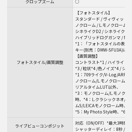
クロップズーム
○
【フォトスタイル】
スタンダード / ヴィヴィッド / ナ
ノクローム / L.モノクローム / 
シネライクD2 / シネライクV2 / 70
ハイブリッドログガンマ / MY Photo
*1：「フォトスタイルの表示
キー(別売：DMW-SFU3A)に
【画質調整】
フォトスタイル/画質調整
コントラスト*1 / ハイライト*1 /
*3 / 粒状*4 /色ノイズ*4 / シャ
*1：709ライク/V-Log/ARR
ノクローム/L.モノクロームD/L.モ
リアルタイムLUT以外、
*3：モノクローム/L.モノクロー
時、*4：L.クラシックネオ/モ
ムS/LEICAモノクローム時、
*5：My Photo Style時、*6
対応（ON/OFF）*最大3時間
ライブビューコンポジット
シャッターディレイ：8秒 / 4秒 / 2