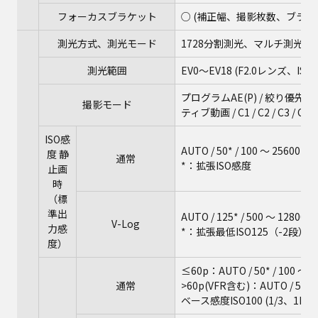
フォーカスブラケット
○ (補正幅、撮影枚数、ブラケ
測光方式、測光モード
1728分割測光、マルチ測光 / 
測光範囲
EV0～EV18 (F2.0レンズ、ISO
プログラムAE(P) / 絞り優先AE
撮影モード
ティブ動画 / C1 / C2 / C3 /
ISO感
AUTO / 50* / 100 ～ 256
度 静
通常
*：拡張ISO感度
止画
時
（標
準出
AUTO / 125* / 500 ～ 12
V-Log
力感
*：拡張最低ISO125（-2段）
度）
≤60p：AUTO / 50* / 100 ～
通常
>60p(VFR含む)：AUTO / 50* /
ベース感度ISO100 (1/3、