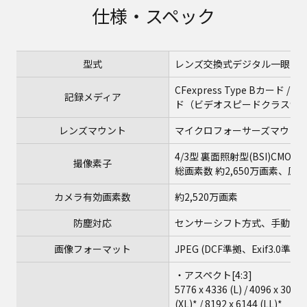
仕様・スペック
型式
レンズ交換式デジタル一眼カ
CFexpress Type Bカード
記録メディア
ド（ビデオスピードクラス90
レンズマウント
マイクロフォーサーズマウン
4/3型 裏面照射型(BSI)CM
撮像素子
総画素数 約2,650万画素、
カメラ有効画素数
約2,520万画素
防塵対応
センサーシフト方式、手動
画像フォーマット
JPEG (DCF準拠、Exif3.0準拠
・アスペクト[4:3]
5776 x 4336 (L) / 4096 x 3072 
(XL)* / 8192 x 6144 (LL)*