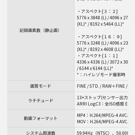
・アスペクト[３：２]
5776 x 3848 (L) / 4096 x 2728 
(XL)* / 8192 x 5464 (LL)*
記録画素数（静止画）
・アスペクト[１６：９]
5776 x 3248 (L) / 4096 x 2304 
(XL)* / 8192 x 4608 (LL)*
・アスペクト[１：１]
4336 x 4336 (L) / 3072 x 3072 (
/ 6144 x 6144 (LL)*
*：ハイレゾモード撮影時
画質モード
FINE / STD. / RAW＋FINE / R
13+ストップ(センサー出力60fp
ラチチュード
ARRI LogC3：全ISO感度 E.I.
MP4：H.264/MPEG-4 AVC、H.
動画フォーマット
MOV：H.264/MPEG-4 AVC、H.
システム周波数
59.94Hz（NTSC）、50.00Hz