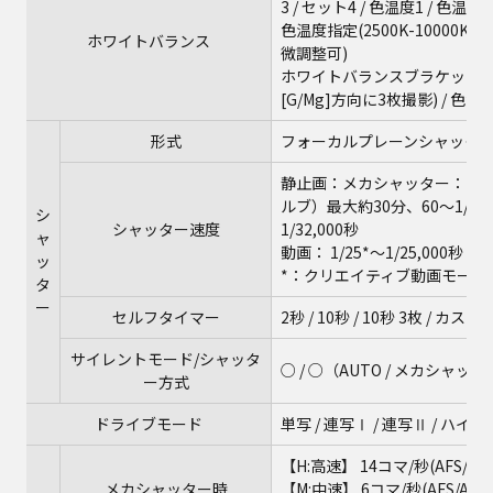
3 / セット4 / 色温度1 / 色温度2
色温度指定(2500K-10000
ホワイトバランス
微調整可)
ホワイトバランスブラケット(
[G/Mg]方向に3枚撮影) / 色
形式
フォーカルプレーンシャッタ
静止画：メカシャッター：B（バル
ルブ）最大約30分、60～1/2
シ
シャッター速度
1/32,000秒
ャ
動画： 1/25*～1/25,000秒
ッ
*：クリエイティブ動画モード 
タ
ー
セルフタイマー
2秒 / 10秒 / 10秒 3枚 /
サイレントモード/シャッタ
○ / ○（AUTO / メカシャッ
ー方式
ドライブモード
単写 / 連写Ⅰ / 連写Ⅱ / 
【H:高速】 14コマ/秒(AFS/MF
メカシャッター時
【M:中速】 6コマ/秒(AFS/AFC/