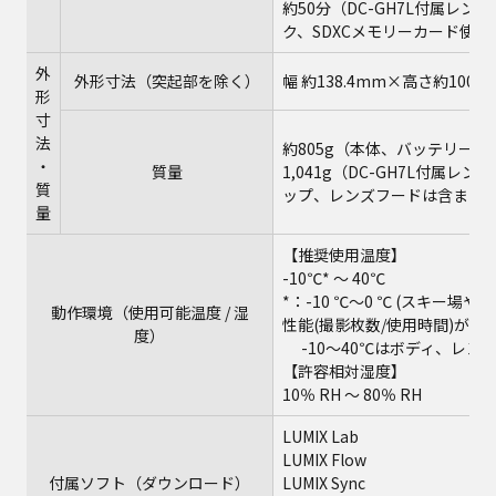
約50分（DC-GH7L付属レンズH
ク、SDXCメモリーカード使用)
外
外形寸法（突起部を除く）
幅 約138.4mm×高さ約100.
形
寸
法
約805g（本体、バッテリー、
・
質量
1,041g（DC-GH7L付属レ
質
ップ、レンズフードは含まな
量
【推奨使用温度】
-10℃* ～ 40℃
*：-10 ℃～0 ℃ (スキ
動作環境（使用可能温度 / 湿
性能(撮影枚数/使用時間)が低
度）
-10～40℃はボディ、レン
【許容相対湿度】
10％ RH ～ 80％ RH
LUMIX Lab
LUMIX Flow
付属ソフト（ダウンロード）
LUMIX Sync