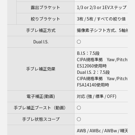
露出ブラケット
1/3 or 2/3 or 1EVステップ 
絞りブラケット
3枚 / 5枚 / すべての絞り値
手ブレ補正方式
撮像素子シフト方式、5軸補正、Dua
Dual I.S.
○
B.I.S：7.5段
CIPA規格準拠 Yaw /Pitc
ES12060使用時
手ブレ補正効果
Dual I.S. 2：7.5段
CIPA規格準拠 Yaw /Pitc
FSA14140使用時
電子補正(動画)
対応 (強 / 標準 / OFF)
手ブレ補正ブースト（動画）
○
手ブレ状態スコープ
○
AWB / AWBc / AWBw / 晴天