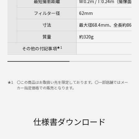
最短撮影距離
W:0.2m / T:0.24m（撮像面か
フィルター径
62mm
寸法
最大径68.4mm、全長約86
質量
約320g
★1
その他の付記事項
〇この商品はお取扱い先を限定しております。〇一部店舗ではメー
カー指定価格での販売となります。
仕様書ダウンロード