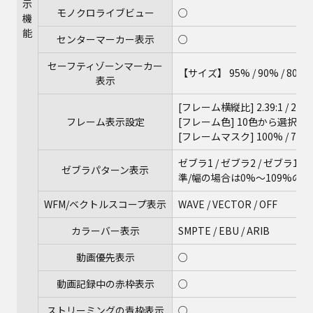
示
モノクロライブビュー
○
機
能
センターマーカー表示
○
セーフティゾーンマーカー
【サイズ】 95% / 90% / 80%
表示
[フレーム横縦比] 2.39:1 / 2.35:1 / 2.
フレーム表示設定
[フレーム色] 10色から選択可
[フレームマスク] 100% / 75% / 
ゼブラ1 / ゼブラ2 / ゼブラ1
ゼブラパターン表示
準/幅の場合は0%～109%の範
WFM/ベクトルスコープ表示
WAVE / VECTOR / OFF
カラーバー表示
SMPTE / EBU / ARIB
動画優先表示
○
動画記録中の赤枠表示
○
ストリーミングの青枠表示
○