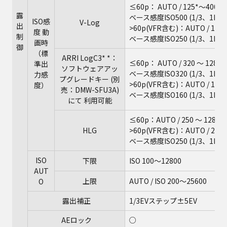
≤60p： AUTO / 125*～400* / 
露
ベース感度ISO500 (1/3、
ISO感
V-Log
出
>60p(VFR含む)：AUTO / 125*～
度 動
制
ベース感度ISO250 (1/3、
画時
御
（標
ARRI LogC3* *：
≤60p： AUTO / 320 ～ 12800
準出
ソフトウェアアッ
ベース感度ISO320 (1/3、1
力感
プグレードキー (別
>60p(VFR含む)：AUTO / 160 ～ 
度）
売：DMW-SFU3A)
ベース感度ISO160 (1/3、
にて 利用可能
≤60p：AUTO / 250 ～ 12800
HLG
>60p(VFR含む)：AUTO / 250 ～
ベース感度ISO250 (1/3、1
ISO
下限
ISO 100～12800
AUT
上限
AUTO / ISO 200～25600
O
露出補正
1/3EVステップ±5EV
AEロック
○