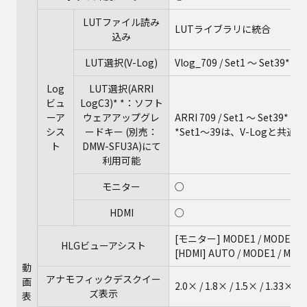
LUTファイル読み
LUTライブラリに統合
込み
LUT選択(V-Log)
Vlog_709 / Set1 ～ Set39*
Log
LUT選択(ARRI
ビュ
LogC3)* *：ソフト
ーア
ウェアアップグレ
ARRI 709 / Set1 ～ Set39*
シス
ードキー (別売：
*Set1～39は、V-Logと共通
ト
DMW-SFU3A)にて
利用可能
モニター
○
HDMI
○
[モニター] MODE1 / MODE2 / 
HLGビューアシスト
[HDMI] AUTO / MODE1 / MODE
動
アナモフィックデスクイー
画
2.0× / 1.8× / 1.5× / 1.33× / 
ズ表示
表