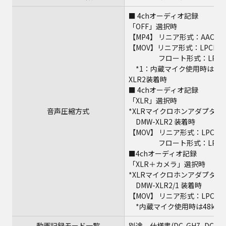
■ 4chオーディオ記録
「OFF」選択時
【MP4】 リニア形式：AAC(2ch 4
【MOV】リニア形式：LPCM(2ch 4
フロート形式：LPCM(2ch 48k
*1：内蔵マイク使用時は48k
XLR2装着時
■ 4chオーディオ記録
「XLR」選択時
音声圧縮方式
*XLRマイクロホンアダプター
DMW-XLR2 装着時
【MOV】 リニア形式：LPCM(4ch 
フロート形式：LPCM(4ch 4
■4chオーディオ記録
「XLR＋カメラ」選択時
*XLRマイクロホンアダプター
DMW-XLR2/1 装着時
【MOV】 リニア形式：LPCM(4ch 4
*内蔵マイク使用時は48kH
動画記録モード一覧
別途、仕様書(DC-GH7_DC