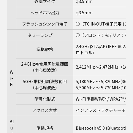
外部マイク
φ3.5mm
ヘッドホン出力
φ3.5mm
フラッシュシンクロ端子
○（TC IN/OUT端子兼用 
タリーランプ
○（フロント：赤 / リア：赤、個
2.4GHz(STA/AP) IEEE 802.
準拠規格
ロトコル)
2.4GHz帯使用周波数範囲
2,412MHz～2,472MHz（1ch
（中心周波数）
W
i-
5GHz帯使用周波数範囲
5,180MHz ～ 5,320MHz(36/40/
Fi
（中心周波数）
5,500MHz ～ 5,720MHz(100/10
暗号化形式
Wi-Fi 準拠WPA™ / WPA2™ / W
アクセス方式
インフラストラクチャーモー
Bl
u
準拠規格
Bluetooth v5.0 (Bluetooth L