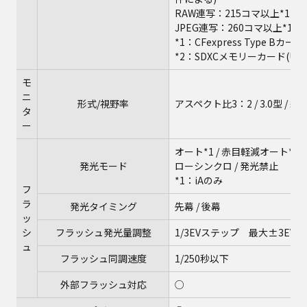
RAW連写：215コマ以上*1、
JPEG連写：260コマ以上*1
*1：CFexpress Type Bカ
*2：SDXCメモリーカード(UH
モ
ニ
形式/視野率
アスペクト比3：2 / 3.0型 /
タ
ー
オート*1 / 赤目軽減オート*1 
発光モード
ローシンクロ / 発光禁止
*1：iAのみ
フ
ラ
発光タイミング
先幕 / 後幕
ッ
シ
フラッシュ発光量調整
1/3EVステップ 最大±3EV
ュ
フラッシュ同調速度
1/250秒以下
外部フラッシュ対応
○