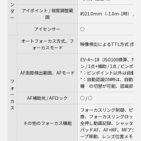
ン
アイポイント / 視度調整範
ダ
約21.0mm（-1.0m-1時） / -4
囲
ー
アイセンサー
○
オートフォーカス方式、フ
映像検出によるTTL方式 (像面位相差
ォーカスモード
EV-4～18（ISO100換算、常温
ン / 1点+補助 / 1点 / ピンポイ
AF測距検出範囲、AFモード
*：ピンポイント以外は自動認識
*：自動認識ON時は、自動認識の対象
フ
機 の切替が可能、認識部位
ォ
ー
AF補助光 / AFロック
○ / ○
カ
ス
フォーカスリング制御、ピンポ
換、フォーカスリングロック、
その他のフォーカス機能
全押し動画記録、シャッター半
パッドAF、AF+MF、MFア
ープ移動、レンズ位置メモリ