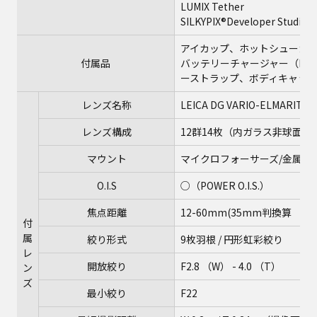
LUMIX Tether
SILKYPIX®Developer Studio S
アイカップ、ホットシューカ
付属品
バッテリーチャージャー（DC充
ーストラップ、ボディキャッ
レンズ名称
LEICA DG VARIO-ELMARIT 12-
レンズ構成
12群14枚（内ガラス非球面レ
マウント
マイクロフォーサーズ/金属マ
O.I.S
○（POWER O.I.S.）
焦点距離
12-60mm(35mm判換算 24-
付
属
絞り形式
9枚羽根 / 円形虹彩絞り
レ
開放絞り
F2.8 （W） - 4.0 （T）
ン
ズ
最小絞り
F22