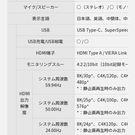
マイク/スピーカー
○（ステレオ） / ○（モノラ
表示言語
日本語、英語、中簡体、中繁
USB
USB Type-C、SuperSpeed 
USB充電/USB給電
○ / ○
HDMI端子
HDMI Type A / VIERA Link
モニタリングスルー
4:2:2/10bit（10bit記録モー
8K/30p*、C4K/120p、C4K、
システム周波数
480p*
59.94Hz
*：静止画再生時のみ出力
HDMI
出力
8K/25p*、C4K/100p、C4K、
システム周波数
解像
576p*
50.00Hz
度
*：静止画再生時のみ出力
システム周波数
8K/24p*、 C4K120p、 C4K、 
24.00Hz
*：静止画再生時のみ出力