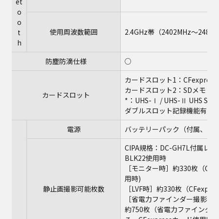
et
o
o
使用周波数範囲
2.4GHz帯（2402MHz～2480M
t
h
防塵防滴仕様
○
カードスロット1：CFexpress 
カードスロット2：SDメモリーカー
カードスロット
*：UHS-Ⅰ / UHS-Ⅱ UHS Speed 
ダブルスロット記録機能有
電源
バッテリーパック（付属、7.2
CIPA規格：DC-GH7L付属レ
BLK22使用時
［モニター時］約330枚（CFe
用時)
静止画撮影可能枚数
［LVF時］約330枚（CFexp
［省電力ファインダー撮影設
約750枚（省電力ファインダー