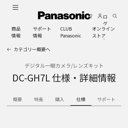
メ
イ
ロ
ン
グ
コ
商品
サポート
CLUB
オンライン
イ
ン
情報
情報
Panasonic
ストア
ン
テ
ン
カテゴリー概要へ
ツ
に
ス
デジタル一眼カメラ/レンズキット
キ
DC-GH7L 仕様・詳細情報
ッ
プ
概要
特長
購入
仕様
サポート