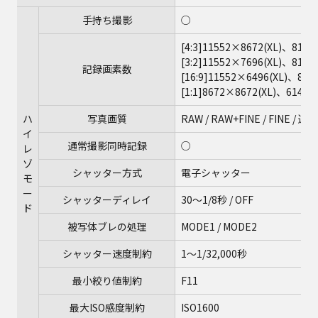
手持ち撮影
○
[4:3]11552×8672(XL)、8192
[3:2]11552×7696(XL)、8192
記録画素数
[16:9]11552×6496(XL)、819
[1:1]8672×8672(XL)、6144×
ハ
写真画質
RAW / RAW+FINE / FINE / 連動
イ
通常撮影同時記録
○
レ
ゾ
シャッター方式
電子シャッター
モ
ー
シャッターディレイ
30～1/8秒 / OFF
ド
被写体ブレの処理
MODE1 / MODE2
シャッター速度制約
1～1/32,000秒
最小絞り値制約
F11
最大ISO感度制約
ISO1600