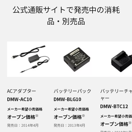
取扱説明書に記載のご相談窓口における個人情報
公式通販サイトで発売中の消耗
のお取り扱いについて。パナソニック株式会社お
よびその関係会社は、お客様の個人情報やご相談
品・別売品
内容を、ご相談への対応や修理、その確認などの
ために利用し、その記録を残すことがあります。
また、個人情報を適切に管理し、修理業務を委託
する場合や正当な理由がある場合を除き、第三者
に提供しません。お問い合わせは、ご相談された
窓口にご連絡ください。
なお、本ウェブサイトに公開されている取扱説明
書は、原則として商品が発売された当初のものを
掲載しています。したがいまして、会社名やお客
様ご相談窓口の連絡先などが変更されている場合
があります。また、本ウェブサイトに公開されて
いる説明書の記載内容と、お客様がお持ちの商品
ACアダプター
バッテリーパック
バッテリーチ
の仕様がその後のマイナーチェンジにより、異な
ャー
DMW-AC10
DMW-BLG10
る場合があります。本ウェブサイトに公開されて
DMW-BTC12
いる取扱説明書の内容とお手持ちの商品の仕様に
メーカー希望小売価格
メーカー希望小売価格
相違がある場合は、ご購入店、お近くの当社商品
※
※
オープン価格
オープン価格
メーカー希望小売価
の取扱店、または当社サービス会社に直接お問い
※
オープン価格
発売日：
2014年4月
発売日：
2013年4月
合わせください。また、商品に同梱される取扱説