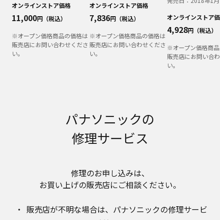
発売日：
2018年1月
明書が改訂されている場合、当社の選択により、
オンラインストア価格
オンラインストア価格
予告なく、発売当初のものに代えて、改訂版を本
11,000
7,836
オンラインストア価
円（税込）
円（税込）
ウェブサイトに掲載する場合もあります。ただ
4,928
円（税込）
し、本ウェブサイトに公開されている取扱説明書
※オープン価格商品の価格は
※オープン価格商品の価格は
は、商品本体に同梱する取扱説明書の変更の度に
販売店にお問い合わせくださ
販売店にお問い合わせくださ
※オープン価格商品
修正・更新するものではありません。
い。
い。
販売店にお問い合わ
い。
商品には、取扱説明書を補足する操作ガイドなど
の印刷物が同梱されていることがありますが、本
ウェブサイトではそれらの印刷物は公開しており
ませんことをご了承ください。
安全上のご注意
パナソニックの
商品ご使用時の安全上のご注意については、取扱
修理サービス
説明書に記載または別途同梱の別紙にてお客様に
ご提供しておりますが、本ウェブサイトでは別紙
にて提供している情報は公開しておりません。
修理のお申し込みは、​
取扱説明書中に記載する安全上のご注意は、法的
規制などの変化に応じて変更する場合がありま
お買い上げの販売店にご相談ください。​
す。お手持ちの商品に関し、本ウェブサイトに公
開されている取扱説明書に記載の安全上のご注意
販売店が不明な場合は、​パナソニックの修理サービ
についてのご質問等がありましたら、ご購入店、