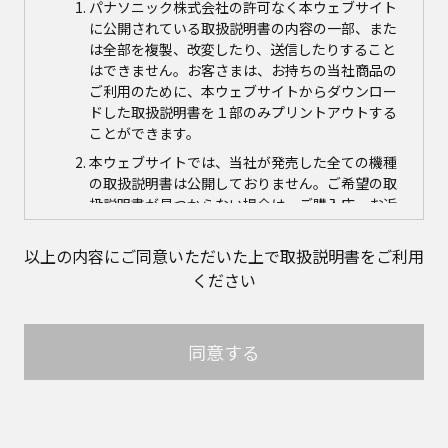
パナソニック株式会社の許可なく本ウェブサイト
に公開されている取扱説明書の内容の一部、また
は全部を複製、改変したり、送信したりすること
はできません。お客さまは、お持ちの当社商品の
ご利用のために、本ウェブサイトからダウンロー
ドした取扱説明書を１部のみプリントアウトする
ことができます。
本ウェブサイトでは、当社が発売した全ての機種
の取扱説明書は公開しておりません。ご希望の取
扱説明書が見つからない場合は、ご購入店、お近
くの当社商品の取扱店、または当社サービス会社
に直接お問い合わせの上、ご購入いただきますよ
以上の内容にご同意いただいた上で取扱説明書をご利用
うお願いいたします。ただし、商品自体の生産中
ください
止などの理由により、当該商品につき取扱説明書
をご提供できない場合がありますので、あらかじ
めご了承ください。
同意する
本ウェブサイトに公開されている取扱説明書の対
象商品が生産中止などの理由でご購入できない場
合がありますので、あらかじめご了承ください。
取扱説明書の内容