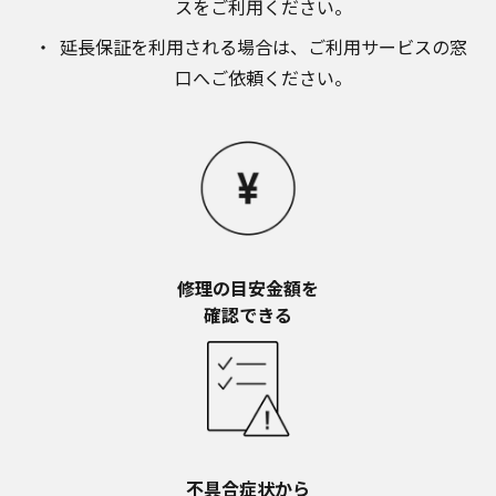
スをご利用ください。​
お近くの当社商品の取扱店、または当社サービス
会社に直接お問い合わせください。
延長保証を利用される場合は、​ご利用サービスの窓
本ウェブサイトのサービスに係わる損害の免責
口へご依頼ください。
本ウェブサイトのサービスの利用、または利用できな
かったことにより万一損害（データの破損・業務の中
断・営業情報の損失などによる損害を含む）が生じ、
たとえそのような損害の発生や第三者からの賠償請求
の可能性があることについてあらかじめ知らされた場
合でも、当社は一切責任を負いませんことをご了承く
ださい。
本ウェブサイトのサービスの中止、変更など
本ウェブサイトのサービスは予告なく中止、または内
修理の目安金額を​
容や条件を変更する場合があります。あらかじめご了
確認できる
承ください。
お問い合わせ
取扱説明書は、商品をご購入いただいたお客様のため
の資料です。本ウェブサイトに公開されている取扱説
明書について、ご購入のお客様以外からのお問い合わ
せにはお応えできない場合がありますことを、ご了承
ください。
不具合症状から​