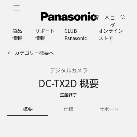
メ
イ
ロ
ン
グ
コ
商品
サポート
CLUB
オンライン
イ
ン
情報
情報
Panasonic
ストア
ン
テ
ン
カテゴリー概要へ
ツ
に
ス
デジタルカメラ
キ
DC-TX2D 概要
ッ
プ
生産終了
概要
仕様
サポート