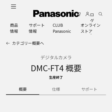
メ
イ
ロ
ン
グ
コ
商品
サポート
CLUB
オンライン
イ
ン
情報
情報
Panasonic
ストア
ン
テ
ン
カテゴリー概要へ
ツ
に
ス
デジタルカメラ
キ
DMC-FT4 概要
ッ
プ
生産終了
概要
仕様
サポート