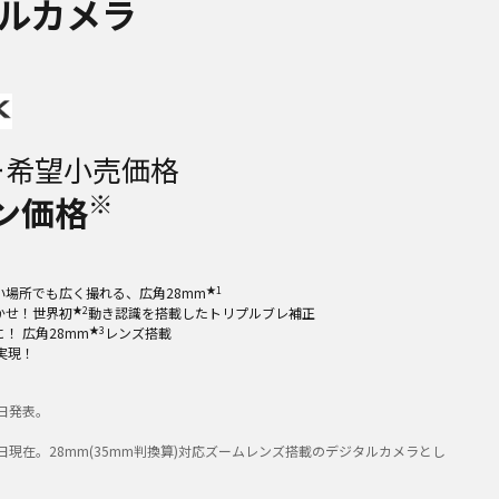
ルカメラ
ー希望小売価格
※
ン価格
★1
い場所でも広く撮れる、広角28mm
★2
かせ！世界初
動き認識を搭載したトリプルブレ補正
★3
！ 広角28mm
レンズ搭載
実現！
5日発表。
31日現在。28mm(35mm判換算)対応ズームレンズ搭載のデジタルカメラとし