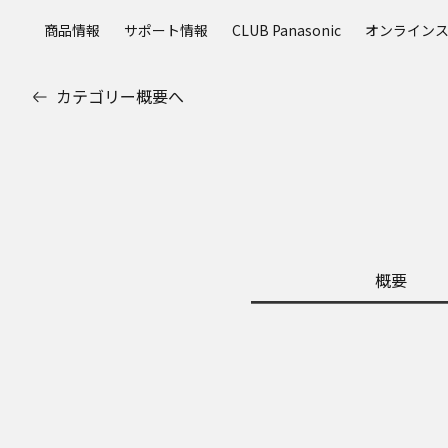
メ
商品情報
サポート情報
CLUB Panasonic
オンライン
イ
ン
コ
カテゴリー概要へ
ン
テ
ン
ツ
に
ス
キ
ッ
概要
プ