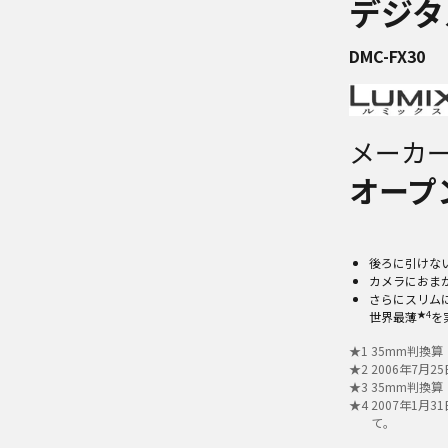
デジタ
DMC-FX30
メーカ
オープ
後ろに引けな
カメラにおま
さらにスリムに
★4
世界最薄
を
★
1
35mm判換算
★
2
2006年7月2
★
3
35mm判換算
★
4
2007年1月
て。