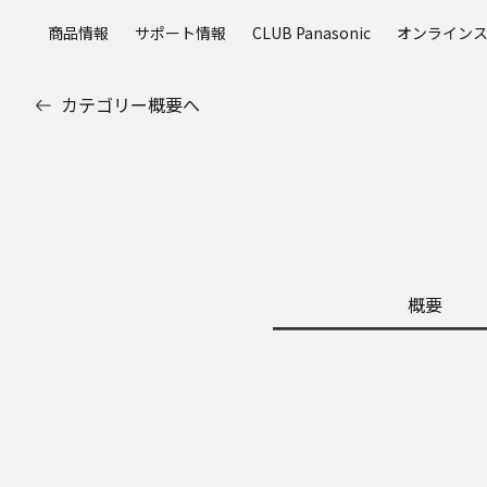
メ
商品情報
サポート情報
CLUB Panasonic
オンライン
イ
ン
コ
カテゴリー概要へ
ン
テ
ン
ツ
に
ス
キ
ッ
概要
プ