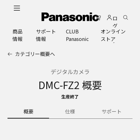
メ
イ
ロ
ン
グ
コ
商品
サポート
CLUB
オンライン
イ
ン
情報
情報
Panasonic
ストア
ン
テ
ン
カテゴリー概要へ
ツ
に
ス
デジタルカメラ
キ
DMC-FZ2 概要
ッ
プ
生産終了
概要
仕様
サポート