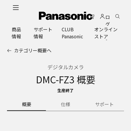
メ
イ
ロ
ン
グ
コ
商品
サポート
CLUB
オンライン
イ
ン
情報
情報
Panasonic
ストア
ン
テ
ン
カテゴリー概要へ
ツ
に
ス
デジタルカメラ
キ
DMC-FZ3 概要
ッ
プ
生産終了
概要
仕様
サポート