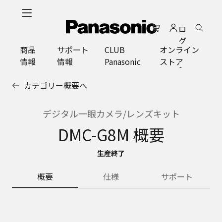
メ
イ
ロ
ン
グ
コ
商品
サポート
CLUB
オンライン
イ
ン
情報
情報
Panasonic
ストア
ン
テ
ン
カテゴリー概要へ
ツ
に
ス
デジタル一眼カメラ/レンズキット
キ
DMC-G8M 概要
ッ
プ
生産終了
概要
仕様
サポート