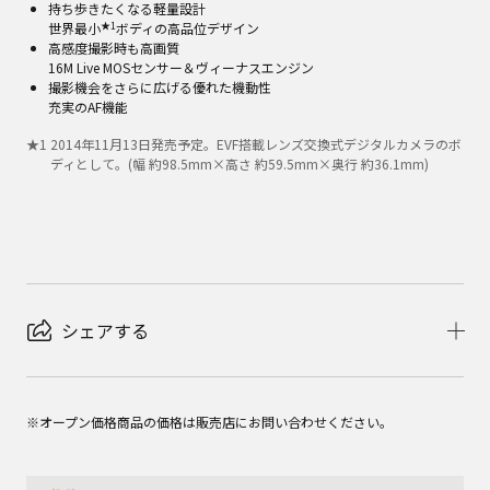
持ち歩きたくなる軽量設計
★1
世界最小
ボディの高品位デザイン
高感度撮影時も高画質
16M Live MOSセンサー＆ヴィーナスエンジン
撮影機会をさらに広げる優れた機動性
充実のAF機能
★
1
2014年11月13日発売予定。EVF搭載レンズ交換式デジタルカメラのボ
ディとして。(幅 約98.5mm×高さ 約59.5mm×奥行 約36.1mm)
シェアする
※オープン価格商品の価格は販売店にお問い合わせください。