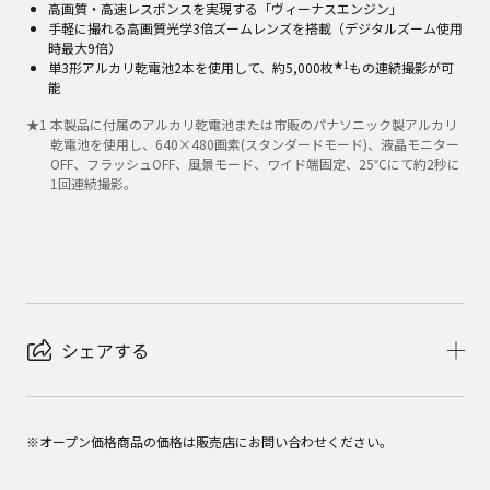
高画質・高速レスポンスを実現する「ヴィーナスエンジン」
手軽に撮れる高画質光学3倍ズームレンズを搭載（デジタルズーム使用
時最大9倍）
★1
単3形アルカリ乾電池2本を使用して、約5,000枚
もの連続撮影が可
能
★
1
本製品に付属のアルカリ乾電池または市販のパナソニック製アルカリ
乾電池を使用し、640×480画素(スタンダードモード)、液晶モニター
OFF、フラッシュOFF、風景モード、ワイド端固定、25℃にて約2秒に
1回連続撮影。
シェアする
※オープン価格商品の価格は販売店にお問い合わせください。