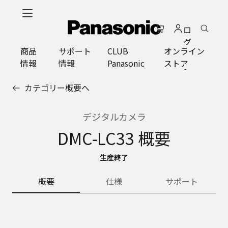
メ
イ
ロ
ン
グ
コ
商品
サポート
CLUB
オンライン
イ
ン
情報
情報
Panasonic
ストア
ン
テ
ン
カテゴリー概要へ
ツ
に
ス
デジタルカメラ
キ
DMC-LC33 概要
ッ
プ
生産終了
概要
仕様
サポート