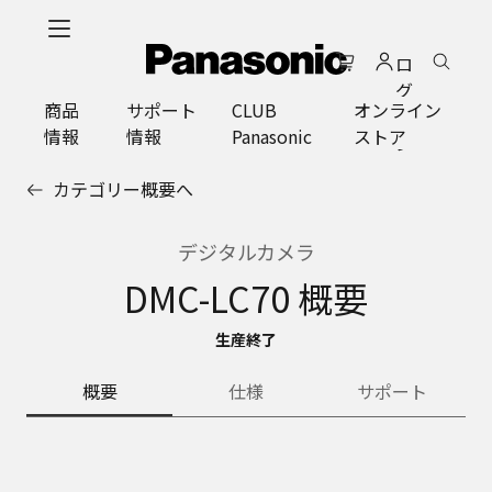
メ
イ
ロ
ン
グ
コ
商品
サポート
CLUB
オンライン
イ
ン
情報
情報
Panasonic
ストア
ン
テ
ン
カテゴリー概要へ
ツ
に
ス
デジタルカメラ
キ
DMC-LC70 概要
ッ
プ
生産終了
概要
仕様
サポート