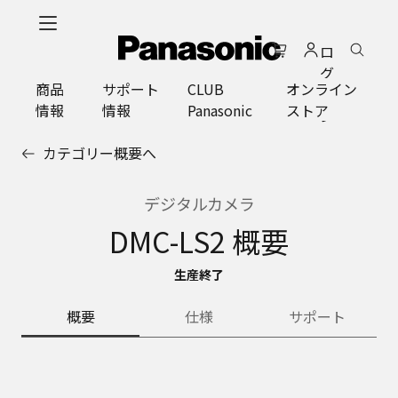
メ
イ
ロ
ン
グ
コ
商品
サポート
CLUB
オンライン
イ
ン
情報
情報
Panasonic
ストア
ン
テ
ン
カテゴリー概要へ
ツ
に
ス
デジタルカメラ
キ
DMC-LS2 概要
ッ
プ
生産終了
概要
仕様
サポート