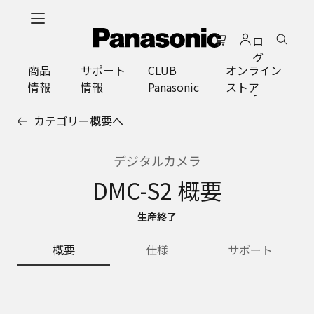
メ
イ
ロ
ン
グ
コ
商品
サポート
CLUB
オンライン
イ
ン
情報
情報
Panasonic
ストア
ン
テ
ン
カテゴリー概要へ
ツ
に
ス
デジタルカメラ
キ
DMC-S2 概要
ッ
プ
生産終了
概要
仕様
サポート