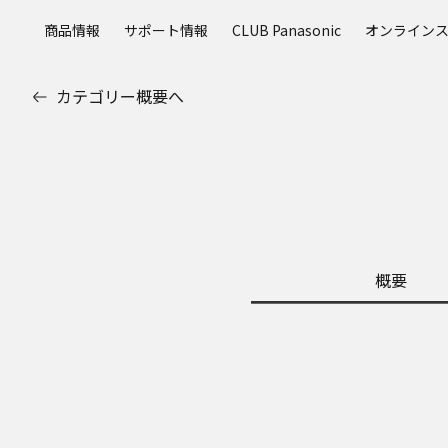
メ
商品情報
サポート情報
CLUB Panasonic
オンライン
イ
ン
コ
カテゴリー概要へ
ン
テ
ン
ツ
に
ス
キ
ッ
概要
プ