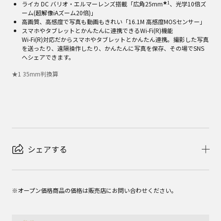
★1
ライカ DC バリオ・エルマーレンズ搭載「広角25mm
、光学10倍ズ
ーム(超解像iAズーム20倍)」
高画質、高感度で写真も動画もきれい「16.1M 高感度MOSセンサー」
スマホやタブレットとかんたんに連携できるWi-Fi(R)機能
Wi-Fi(R)対応だからスマホやタブレットとかんたん連携。撮影した写真
を送ったり、遠隔操作したり、かんたんに写真を保存、その場でSNS
へシェアできます。
★
1
35mm判換算
シェアする
※オープン価格商品の価格は販売店にお問い合わせください。