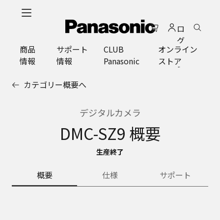
メ
イ
ロ
ン
グ
コ
商品
サポート
CLUB
オンライン
イ
ン
情報
情報
Panasonic
ストア
ン
テ
ン
カテゴリー概要へ
ツ
に
ス
デジタルカメラ
キ
DMC-SZ9 概要
ッ
プ
生産終了
概要
仕様
サポート