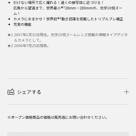
引けない場所で広く撮れる！遠くの被写体に近づける！
★1
広角から望遠まで、世界最小
28mm－280mmの、光学10倍ズー
ム！
★2
カメラにおまかせ！世界初
動き認識を搭載したトリプルブレ補正
充実の機能
★
1
2007年1月31日現在。光学10倍ズームレンズ搭載の単眼タイプデジタ
ルカメラとして。
★
2
2006年7月25日発表。
シェアする
※オープン価格商品の価格は販売店にお問い合わせください。