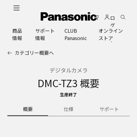
メ
イ
ロ
ン
グ
コ
商品
サポート
CLUB
オンライン
イ
ン
情報
情報
Panasonic
ストア
ン
テ
ン
カテゴリー概要へ
ツ
に
ス
デジタルカメラ
キ
DMC-TZ3 概要
ッ
プ
生産終了
概要
仕様
サポート