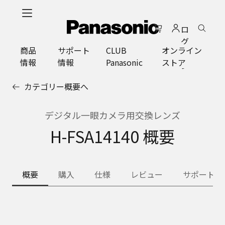
メ
イ
ロ
ン
グ
コ
商品
サポート
CLUB
オンライン
イ
ン
情報
情報
Panasonic
ストア
ン
テ
ン
カテゴリー概要へ
ツ
に
ス
デジタル一眼カメラ用交換レンズ
キ
H-FSA14140 概要
ッ
プ
概要
購入
仕様
レビュー
サポート