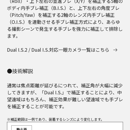
（Roll）・上下左右の並進ブレ（X/Y）を補正する5軸の
ボディ内手ブレ補正（B.I.S.）と、上下左右の角度ブレ
（Pitch/Yaw）を補正する2軸のレンズ内手ブレ補正
（O.I.S.）を連動させる手ブレ補正方式により、あらゆ
る撮影シーンで発生する手ブレを強力に補正して排除し
ます。
Dual I.S.2 / Dual I.S.対応一眼カメラ一覧はこちら
●技術解説
通常は焦点距離が延びるにつれて、補正角が大幅に減少
してきますが、「Dual I.S.」で補正することにより、中
望遠域はもちろん、補正効果が難しい望遠域でも手ブレ
を補正することが可能です。
※補正範囲は一例であり、装着するレンズにより変化します。