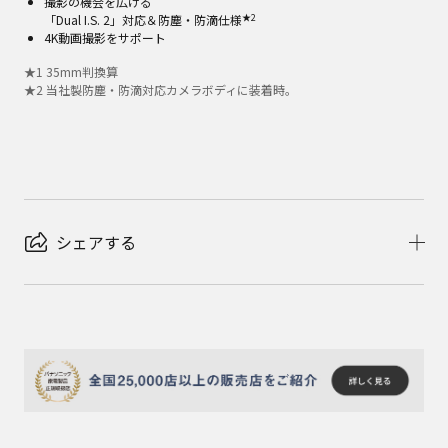
撮影の機会を広げる
★2
「Dual I.S. 2」対応＆防塵・防滴仕様
4K動画撮影をサポート
★
1
35mm判換算
★
2
当社製防塵・防滴対応カメラボディに装着時。
シェアする