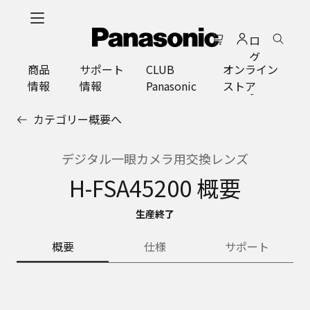
メ
イ
ロ
ン
グ
コ
商品
サポート
CLUB
オンライン
イ
ン
情報
情報
Panasonic
ストア
ン
テ
ン
カテゴリー概要へ
ツ
に
ス
デジタル一眼カメラ用交換レンズ
キ
H-FSA45200 概要
ッ
プ
生産終了
概要
仕様
サポート