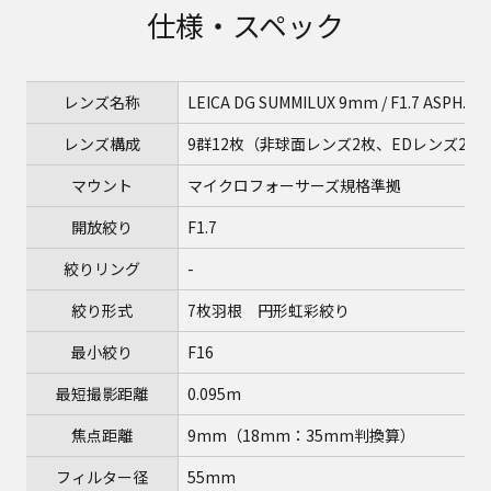
仕様・スペック
レンズ名称
LEICA DG SUMMILUX 9mm / F1.7 ASPH.
レンズ構成
9群12枚（非球面レンズ2枚、EDレンズ2枚
マウント
マイクロフォーサーズ規格準拠
開放絞り
F1.7
絞りリング
-
絞り形式
7枚羽根 円形虹彩絞り
最小絞り
F16
最短撮影距離
0.095m
焦点距離
9mm（18mm：35mm判換算）
フィルター径
55mm