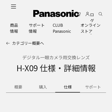
メ
イ
ロ
ン
グ
コ
商品
サポート
CLUB
オンライン
イ
ン
情報
情報
Panasonic
ストア
ン
テ
ン
カテゴリー概要へ
ツ
に
ス
デジタル一眼カメラ用交換レンズ
キ
H-X09 仕様・詳細情報
ッ
プ
概要
購入
仕様
サポート