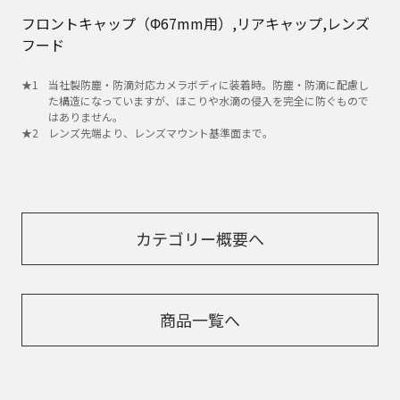
フロントキャップ（Φ67mm用）,リアキャップ,レンズ
フード
当社製防塵・防滴対応カメラボディに装着時。防塵・防滴に配慮し
た構造になっていますが、ほこりや水滴の侵入を完全に防ぐもので
はありません。
レンズ先端より、レンズマウント基準面まで。
カテゴリー概要へ
商品一覧へ