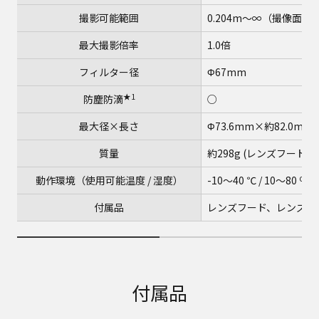
撮影可能範囲
0.204m～∞（撮像面から
最大撮影倍率
1.0倍
フィルター径
Φ67mm
★1
防塵防滴
○
最大径×長さ
Φ73.6mm×約82.0mm
質量
約298g (レンズフー
動作環境（使用可能温度 / 湿度）
-10～40 ℃ / 10～80 ％
付属品
レンズフード、レンズキ
付属品