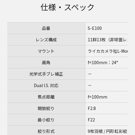
仕様・スペック
品番
S-E100
レンズ構成
11群13枚（非球面レンズ
マウント
ライカカメラ社L-Moun
画角
f=100mm：24°
光学式手ブレ補正
－
Dual I.S. 対応
－
焦点距離
f=100mm
開放絞り
F2.8
最小絞り
F22
絞り形式
9枚羽根 / 円形虹彩絞り