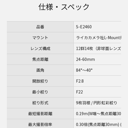
仕様・スペック
品番
S-E2460
マウント
ライカカメラ社L-Mount規
レンズ構成
12群14枚（非球面レンズ3枚
焦点距離
24-60mm
画角
84°～40°
開放絞り
F2.8
最小絞り
F22
絞り形式
9枚羽根 / 円形虹彩絞り
最短撮影距離
0.19m(W端～焦点距離30mm
最大撮影倍率
0.30倍(焦点距離30mm) (※