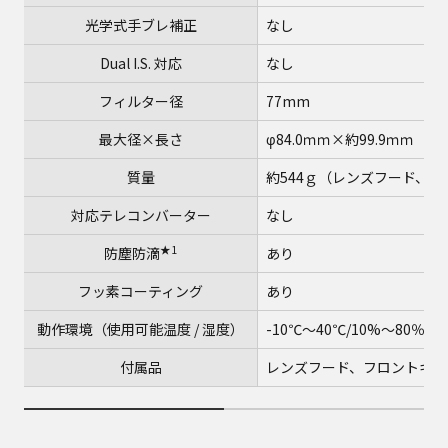
光学式手ブレ補正
なし
Dual I.S. 対応
なし
フィルター径
77mm
最大径×長さ
φ84.0ｍｍ×約99.9ｍｍ
質量
約544ｇ（レンズフード、
対応テレコンバーター
なし
★1
防塵防滴
あり
フッ素コーティング
あり
動作環境（使用可能温度 / 湿度）
-10℃～40℃/10%～80％
付属品
レンズフード、フロントキャ