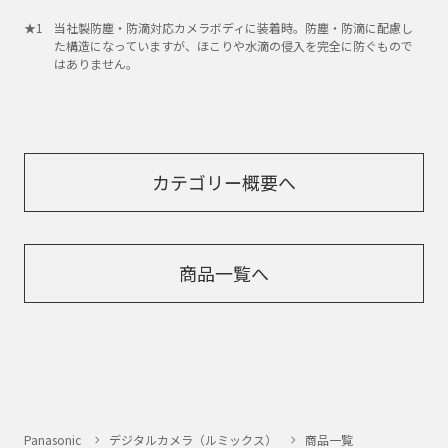
当社製防塵・防滴対応カメラボディに装着時。防塵・防滴に配慮し
た構造になっていますが、ほこりや水滴の侵入を完全に防ぐもので
はありません。
カテゴリー概要へ
商品一覧へ
Panasonic
デジタルカメラ（ルミックス）
商品一覧