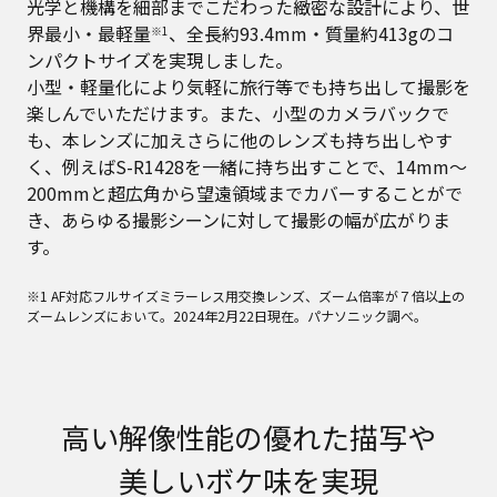
光学と機構を細部までこだわった緻密な設計により、世
界最小・最軽量
、全長約93.4mm・質量約413gのコ
※1
ンパクトサイズを実現しました。
小型・軽量化により気軽に旅行等でも持ち出して撮影を
楽しんでいただけます。また、小型のカメラバックで
も、本レンズに加えさらに他のレンズも持ち出しやす
く、例えばS-R1428を一緒に持ち出すことで、14mm～
200mmと超広角から望遠領域までカバーすることがで
き、あらゆる撮影シーンに対して撮影の幅が広がりま
す。
※1 AF対応フルサイズミラーレス用交換レンズ、ズーム倍率が７倍以上の
ズームレンズにおいて。2024年2月22日現在。パナソニック調べ。
高い解像性能の優れた描写や
美しいボケ味を実現