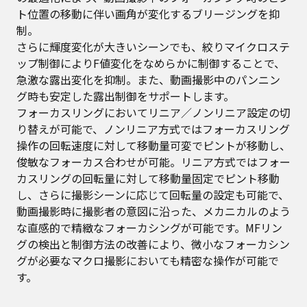
ト位置の移動に伴い画角が変化するブリージングを抑
制。
さらに輝度変化が大きいシーンでも、絞りマイクロステ
ップ制御によりF値変化をなめらかに制御することで、
急激な露出変化を抑制。また、動画撮影中のパンニン
グ時も安定した露出制御をサポートします。
フォーカスリングにおいてリニア／ノンリニア設定の切
り替えが可能で、ノンリニア方式ではフォーカスリング
操作の回転速度に対して移動量可変でピントが移動し、
俊敏なフォーカス合わせが可能。リニア方式ではフォー
カスリングの回転量に対して移動量固定でピント移動
し、さらに撮影シーンに応じて回転量の設定も可能で、
動画撮影時に撮影者の意図に沿った、メカニカルのよう
な直感的で精緻なフォーカシングが可能です。MFリン
グの検出と制御方法の改善により、微小なフォーカシン
グが必要なマクロ撮影においても精密な操作が可能で
す。