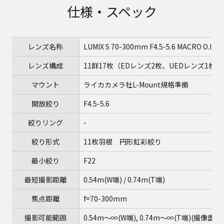
仕様・スペック
レンズ名称
LUMIX S 70-300mm F4.5-5.6 MACRO O.I.S.
レンズ構成
11群17枚（EDレンズ2枚、UEDレンズ1枚、
マウント
ライカカメラ社L-Mount規格準拠
開放絞り
F4.5-5.6
絞りリング
-
絞り形式
11枚羽根 円形虹彩絞り
最小絞り
F22
最短撮影距離
0.54m(W端) / 0.74m(T端)
焦点距離
f=70-300mm
撮影可能範囲
0.54m～∞(W端), 0.74m～∞(T端)(撮像面か