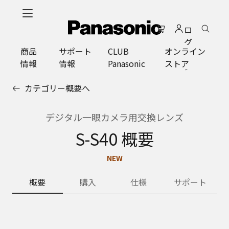
メ
イ
ロ
ン
グ
コ
商品
サポート
CLUB
オンライン
イ
ン
情報
情報
Panasonic
ストア
ン
テ
ン
カテゴリー概要へ
ツ
に
ス
デジタル一眼カメラ用交換レンズ
キ
S-S40 概要
ッ
プ
NEW
概要
購入
仕様
サポート