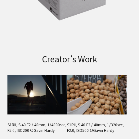
Creator’s Work
S1RII, S 40 F2 / 40mm, 1/4000sec,
S1RII, S 40 F2 / 40mm, 1/320sec,
F5.6, ISO200 ©Gavin Hardy
F2.0, ISO500 ©Gavin Hardy