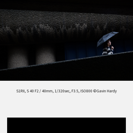
S1RII, S 40 F2 / 40mm, 1/320sec, F3.5, ISO800 ©Gavin Hardy