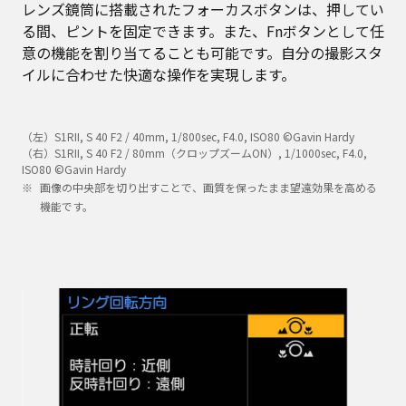
レンズ鏡筒に搭載されたフォーカスボタンは、押してい
る間、ピントを固定できます。また、Fnボタンとして任
意の機能を割り当てることも可能です。自分の撮影スタ
イルに合わせた快適な操作を実現します。
（左）S1RII, S 40 F2 / 40mm, 1/800sec, F4.0, ISO80 ©Gavin Hardy
（右）S1RII, S 40 F2 / 80mm（クロップズームON）, 1/1000sec, F4.0,
ISO80 ©Gavin Hardy
画像の中央部を切り出すことで、画質を保ったまま望遠効果を高める
機能です。