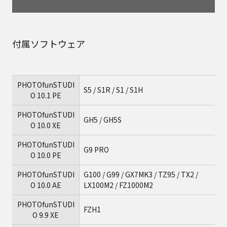
付属ソフトウェア
PHOTOfunSTUDI
S5 / S1R / S1 / S1H
O 10.1 PE
PHOTOfunSTUDI
GH5 / GH5S
O 10.0 XE
PHOTOfunSTUDI
G9 PRO
O 10.0 PE
PHOTOfunSTUDI
G100 / G99 / GX7MK3 / TZ95 / TX2 /
O 10.0 AE
LX100M2 / FZ1000M2
PHOTOfunSTUDI
FZH1
O 9.9 XE