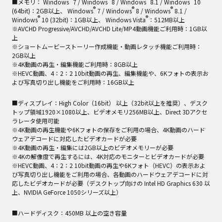
■メモリ： Windows
7 / Windows
8 / Windows
8.1 / Windows
10
®
®
®
(64bit)：2GB以上、 Windows
7 / Windows
8 / Windows
8.1 /
®
®
Windows
10 (32bit)：1GB以上、 Windows Vista
：512MB以上
※AVCHD Progressive/AVCHD/AVCHD Lite/MP4動画機能ご利用時：1GB以
上
※ショートムービーストーリー作成機能・動画レタッチ機能ご利用時：
2GB以上
※4K動画の再生・編集機能ご利用時：8GB以上
※HEVC動画、4：2：2 10bit動画の再生、編集機能や、6Kフォトの表示お
よび写真切り出し機能をご利用時：16GB以上
■ディスプレイ：High Color（16bit） 以上（32bit以上を推奨）、デスク
トップ領域1920×1080以上、ビデオメモリ256MB以上、Direct 3Dアクセ
ラレータ使用可能
※4K動画の再生機能や6Kフォトの保存をご利用の場合、4K動画のハード
ウェアデコードに対応したビデオカードが必要
※4K動画の再生・編集には2GB以上のビデオメモリーが必要
※4Kの解像度で再生するには、4K対応のモニターとビデオカードが必要
※HEVC動画、4：2：2 10bit動画の再生や6Kフォト（HEVC）の表示およ
び写真切り出し機能をご利用の場合、各動画のハードウェアデコードに対
応したビデオカードが必要（デスクトップ向けの Intel HD Graphics 630 以
上、NVIDIA GeForce 1050シリーズ以上）
■ハードディスク：450MB 以上の空き容量