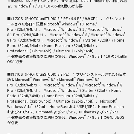
※4K動画、6Kフォト/4Kフォト、HEVC動画、4:2:2 10bit動画をご利用の場
®
合、Windows
7 / 8.1 / 10 の64bit版OSが必要
■対応OS（PHOTOfunSTUDIO 9.8 PE / 9.9 PE / 9.9 XE ）： プリインスト
®
®
ールされた各日本語版 Microsoft
Windows
10 Home /
®
®
®
®
Pro（32bit/64bit）、 Microsoft
Windows
8.1 / Microsoft
Windows
®
®
®
®
8.1 Pro（32bit/64bit）、 Microsoft
Windows
8 / Microsoft
Windows
®
®
8 Pro（32bit/64bit）、 Microsoft
Windows
7 Starter（32bit）/ Home
Basic（32bit/64bit）/ Home Premium（32bit/64bit）/
Professional（32bit/64bit）/ Ultimate（32bit/64bit）
®
※4K動画の編集機能をご利用の場合、Windows
7 / 8 / 8.1 / 10 の64bit版
OSが必要
■対応OS（PHOTOfunSTUDIO 9.7 PE）： プリインストールされた各日本
®
®
®
®
語版 Microsoft
Windows
8.1 / Microsoft
Windows
8.1
®
®
®
®
Pro（32bit/64bit）、 Microsoft
Windows
8 / Microsoft
Windows
8
®
®
Pro（32bit/64bit）、 Microsoft
Windows
7 Starter（32bit）/ Home
Basic（32bit/64bit）/ Home Premium（32bit/64bit）/
®
Professional（32bit/64bit）/ Ultimate（32bit/64bit）、 Microsoft
®
Windows Vista
（32bit） Home BasicおよびSP1/SP2、Home Premium
およびSP1/SP2、UltimateおよびSP1/SP2、BusinessおよびSP1/SP2
®
※4K動画の編集機能をご利用の場合、Windows
7 / 8 / 8.1 の64bit版OS
が必要
®
®
®
®