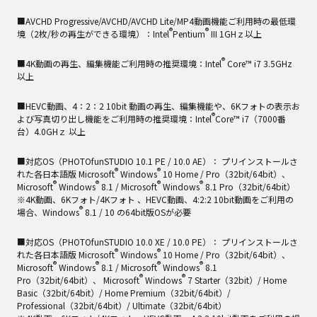
■AVCHD Progressive/AVCHD/AVCHD Lite/MP4動画機能ご利用時の最低環
®
®
境（2枚/秒の再生ができる環境）：Intel
Pentium
III 1GHｚ以上
®
■4K動画の再生、編集機能ご利用時の推奨環境：Intel
Core™ i7 3.5GHz
以上
■HEVC動画、4：2：2 10bit 動画の再生、編集機能や、6Kフォトの表示お
®
よび写真切り出し機能をご利用時の推奨環境：Intel
Core™ i7（7000番
台）4.0GHｚ 以上
■対応OS（PHOTOfunSTUDIO 10.1 PE / 10.0 AE）： プリインストールさ
®
®
れた各日本語版 Microsoft
Windows
10 Home / Pro（32bit/64bit）、
®
®
®
®
Microsoft
Windows
8.1 / Microsoft
Windows
8.1 Pro（32bit/64bit）
※4K動画、6Kフォト/4Kフォト 、HEVC動画、4:2:2 10bit動画をご利用の
®
場合、Windows
8.1 / 10 の64bit版OSが必要
■対応OS（PHOTOfunSTUDIO 10.0 XE / 10.0 PE）： プリインストールさ
®
®
れた各日本語版 Microsoft
Windows
10 Home / Pro（32bit/64bit）、
®
®
®
®
Microsoft
Windows
8.1 / Microsoft
Windows
8.1
®
®
Pro（32bit/64bit）、 Microsoft
Windows
7 Starter（32bit）/ Home
Basic（32bit/64bit）/ Home Premium（32bit/64bit）/
Professional（32bit/64bit）/ Ultimate（32bit/64bit）