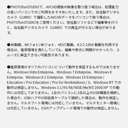
●PHOTOfunSTUDIOで、AVCHD規格の映像を取り扱う場合は、処理能力
の高いパソコンでのご利用をおすすめいたします。また、当社製デジタル
カメラ（LUMIX）で撮影したAVCHDデータをパソコンで扱う場合は、
PHOTOfunSTUDIOをご使用ください。他社製ソフトなどで編集等を行う
と、当社製デジタルカメラ（LUMIX）での再生が行えない場合がありま
す。
●4K動画、6Kフォト/4Kフォト、HEVC動画、4:2:2 10bit 動画を利用する
場合は、推奨環境を満たしていても、編集や表示に時間がかかったり、ス
ムーズに再生できない可能性があります。
●推奨環境のすべてのパソコンについて動作を保証するものではありませ
ん。Windows Vista Enterprise、Windows 7 Enterprise、Windows 8
Enterprise、Windows 8.1 Enterprise、Windows 10 Enterprise /
Education / Pro Education / Pro for Workstations / S、Windows RT での
動作は保証しません。Windows 3.1/95/98/98SE/Me/NT/2000/XP での動
作には対応しておりません。1台のパソコンに2台以上のUSB機器を接続し
た場合や、USBハブやUSB延長ケーブルで接続した場合は、動作を保証し
ません。マルチブート環境には対応していません。マルチモニター環境に
は対応していません。OSのアップグレード環境での動作は保証しません。