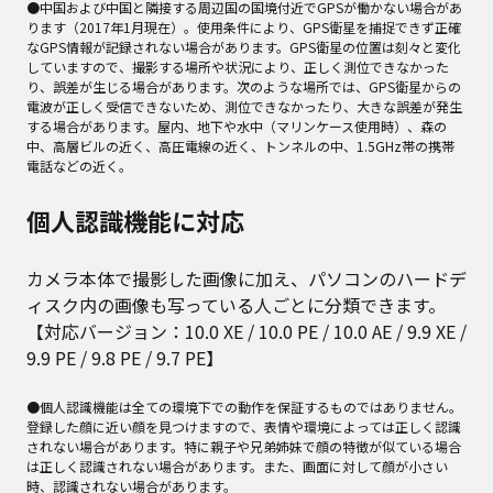
●中国および中国と隣接する周辺国の国境付近でGPSが働かない場合があ
ります（2017年1月現在）。使用条件により、GPS衛星を捕捉できず正確
なGPS情報が記録されない場合があります。GPS衛星の位置は刻々と変化
していますので、撮影する場所や状況により、正しく測位できなかった
り、誤差が生じる場合があります。次のような場所では、GPS衛星からの
電波が正しく受信できないため、測位できなかったり、大きな誤差が発生
する場合があります。屋内、地下や水中（マリンケース使用時）、森の
中、高層ビルの近く、高圧電線の近く、トンネルの中、1.5GHz帯の携帯
電話などの近く。
個人認識機能に対応
カメラ本体で撮影した画像に加え、パソコンのハードデ
ィスク内の画像も写っている人ごとに分類できます。
【対応バージョン：10.0 XE / 10.0 PE / 10.0 AE / 9.9 XE /
9.9 PE / 9.8 PE / 9.7 PE】
●個人認識機能は全ての環境下での動作を保証するものではありません。
登録した顔に近い顔を見つけますので、表情や環境によっては正しく認識
されない場合があります。特に親子や兄弟姉妹で顔の特徴が似ている場合
は正しく認識されない場合があります。また、画面に対して顔が小さい
時、認識されない場合があります。