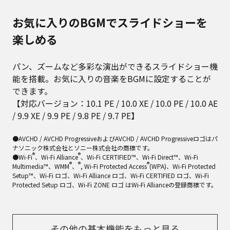
お気に入りのBGMでスライドショーを
楽しめる
パン、ズームなど多彩な演出ができるスライドショー機
能を搭載。お気に入りの音楽をBGMに設定することが
できます。
【対応バージョン：10.1 PE / 10.0 XE / 10.0 PE / 10.0 AE
/ 9.9 XE / 9.9 PE / 9.8 PE / 9.7 PE】
●AVCHD / AVCHD ProgressiveおよびAVCHD / AVCHD Progressiveロゴはパ
ナソニック株式会社とソニー株式会社の商標です。
®
®
●Wi-Fi
、Wi-Fi Alliance
、Wi-Fi CERTIFIED™、Wi-Fi Direct™、Wi-Fi
®
®
®
Multimedia™、WMM
、
, Wi-Fi Protected Access
(WPA)、Wi-Fi Protected
Setup™、Wi-Fi ロゴ、Wi-Fi Alliance ロゴ、Wi-Fi CERTIFIED ロゴ、Wi-Fi
Protected Setup ロゴ、Wi-Fi ZONE ロゴ はWi-Fi Allianceの登録商標です。
その他の基本機能をもっと見る