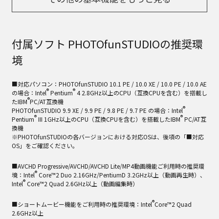
付属ソフト PHOTOfunSTUDIOの推奨環
境
■対応パソコン：PHOTOfunSTUDIO 10.1 PE / 10.0 XE / 10.0 PE / 10.0 AE
®
®
の場合：Intel
Pentium
4 2.8GHz以上のCPU（互換CPUを含む）を搭載し
®
たIBM
PC/AT互換機
®
PHOTOfunSTUDIO 9.9 XE / 9.9 PE / 9.8 PE / 9.7 PE の場合：Intel
®
®
Pentium
III 1GHz以上のCPU（互換CPUを含む）を搭載したIBM
PC/AT互
換機
※PHOTOfunSTUDIOの各バージョンにおける対応OSは、後項の「■対応
OS」をご確認ください。
■AVCHD Progressive/AVCHD/AVCHD Lite/MP4動画機能ご利用時の推奨環
®
境：Intel
Core™2 Duo 2.16GHz/PentiumD 3.2GHz以上（動画再生時）、
®
Intel
Core™2 Quad 2.6GHz以上（動画編集時）
®
■ショートムービー機能をご利用時の推奨環境：Intel
Core™2 Quad
2.6GHz以上