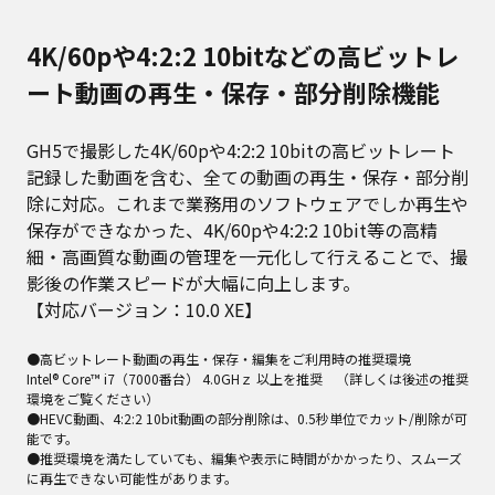
4K/60pや4:2:2 10bitなどの高ビットレ
ート動画の再生・保存・部分削除機能
GH5で撮影した4K/60pや4:2:2 10bitの高ビットレート
記録した動画を含む、全ての動画の再生・保存・部分削
除に対応。これまで業務用のソフトウェアでしか再生や
保存ができなかった、4K/60pや4:2:2 10bit等の高精
細・高画質な動画の管理を一元化して行えることで、撮
影後の作業スピードが大幅に向上します。
【対応バージョン：10.0 XE】
●高ビットレート動画の再生・保存・編集をご利用時の推奨環境
Intel® Core™ i7（7000番台） 4.0GHｚ 以上を推奨 （詳しくは後述の推奨
環境をご覧ください）
●HEVC動画、4:2:2 10bit動画の部分削除は、0.5秒単位でカット/削除が可
能です。
●推奨環境を満たしていても、編集や表示に時間がかかったり、スムーズ
に再生できない可能性があります。