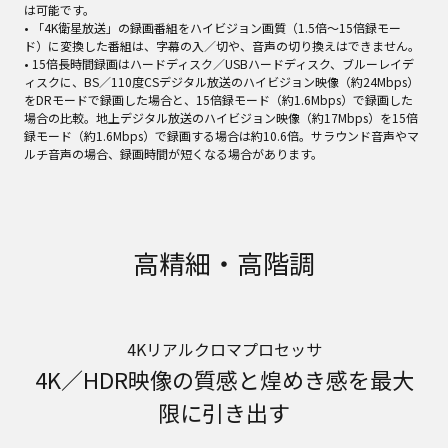
は可能です。
• 「4K衛星放送」の録画番組をハイビジョン画質（1.5倍～15倍録モー
ド）に変換した番組は、字幕の入／切や、音声の切り換えはできません。
• 15倍長時間録画はハードディスク／USBハードディスク、ブルーレイデ
ィスクに、BS／110度CSデジタル放送のハイビジョン映像（約24Mbps）
をDRモードで録画した場合と、15倍録モード（約1.6Mbps）で録画した
場合の比較。地上デジタル放送のハイビジョン映像（約17Mbps）を15倍
録モード（約1.6Mbps）で録画する場合は約10.6倍。サラウンド音声やマ
ルチ音声の場合、録画時間が短くなる場合があります。
高精細・高階調
4Kリアルクロマプロセッサ
4K／HDR映像の質感と煌めき感を最大
限に引き出す