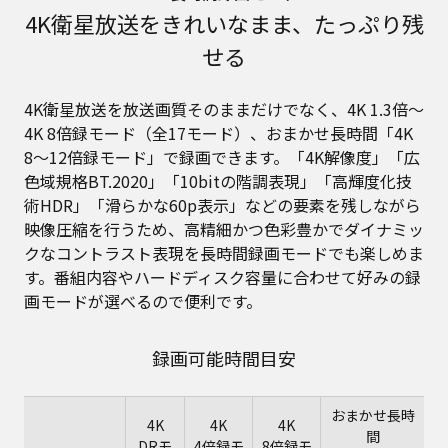
4K衛星放送をきれいなまま、たっぷり残
せる
4K衛星放送を放送画質そのままだけでなく、4K 1.3倍～
4K 8倍録モード（全17モード）、おまかせ長時間「4K
8～12倍録モード」で録画できます。「4K解像度」「広
色域規格BT.2020」「10bitの階調表現」「高輝度化技
術HDR」「滑らかな60p表示」などの要素を残しながら
映像圧縮を行うため、高精細かつ色彩豊かでダイナミッ
クなコントラスト表現を長時間録画モードでも楽しめま
す。番組内容やハードディスク容量に合わせて好みの録
画モードが選べるので便利です。
録画可能時間目安
おまかせ長時
4K
4K
4K
間
DRモ
4倍録モ
8倍録モ