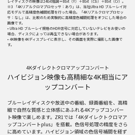
レイディスクの映像は24bit階調＝8bit（Y）＋8bit（Cb）＋8bit（Cr）。
※3 「4Kリアルクロマプロセッサ：あり」は、当社Ultra HD ブルーレイ対
応モデルで高精度色補間処理を行った場合。「4Kリアルクロマプロセッ
サ：なし」は、比較のため実験的に高精度色補間処理をオフにした場合の
画像です。
• Ultra HD ブルーレイ規格のHDR信号に対応していないテレビをお使いの
場合、ディスクによっては再生できない場合があります。
• 4K映像を4Kディスプレイに表示し、その画面を実際に撮影した画像で
す。
4Kダイレクトクロマアップコンバート
ハイビジョン映像も高精細な4K相当にア
ップコンバート
ブルーレイディスクや放送中の番組、録画番組を、高精
細で自然な質感と立体感にあふれる4Kアップコンバー
ト映像で楽しめます。ZR1では「4Kダイレクトクロマア
ップコンバートplus」を搭載。色信号処理の精度をさら
に高めています。ハイビジョン領域の色信号補間を経ず