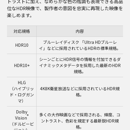
トラストに加え、なめらかな色の階調も表現できる高品
位なHDR映像で、製作者の意図を忠実に再現した映像を
楽しめます。
対応規格
内容
ブルーレイディスク 「Ultra HDブルーレ
HDR10
イ」などに採用されているHDRの標準規格。
シーンごとにHDR信号の情報を付加できるダ
HDR10+
イナミックメタデータを採用した最新のHDR
規格。
HLG
（ハイブリッ
4K8K衛星放送などに採用されているHDR規
ド・ログガン
格。
マ）
Dolby
多くの大作映画などで採用される、輝度、コ
®
Vision
ントラスト、色彩を規定する最新鋭HDR規
（ドルビービ
格。
ジョン）