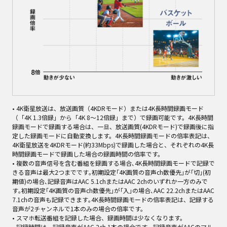
• 4K衛星放送は、放送画質（4KDRモード）または4K長時間録画モード
（「4K 1.3倍録」から「4K 8～12倍録」まで）で録画可能です。4K長時間
録画モードで録画する場合は、一旦、放送画質(4KDRモード)で録画後に指
定した録画モードに自動変換します。4K長時間録画モードの倍率表記は、
4K衛星放送を4KDRモード(約33Mbps)で録画した場合と、それぞれの4K長
時間録画モードで録画した場合の録画時間の倍率です。
• 複数の音声信号を含む番組を録画する場合､4K長時間録画モードで記録で
きる音声は最大2つまでです｡初期設定｢4K画質の音声ch数優先｣が｢切｣(初
期値)の場合､記録音声はAAC 5.1chまたはAAC 2chのいずれか一方のみで
す｡初期設定｢4K画質の音声ch数優先｣が｢入｣の場合､AAC 22.2chまたはAAC
7.1chの音声も記録できます｡4K長時間録画モードの倍率表記は、記録する
音声が2チャンネルで1本のみの場合の倍率です。
• スマホ転送番組を記録した場合、録画時間は少なくなります。
• 記録時間は、記録音声がAAC 2ch 1本の場合です。記録音声がAACのマル