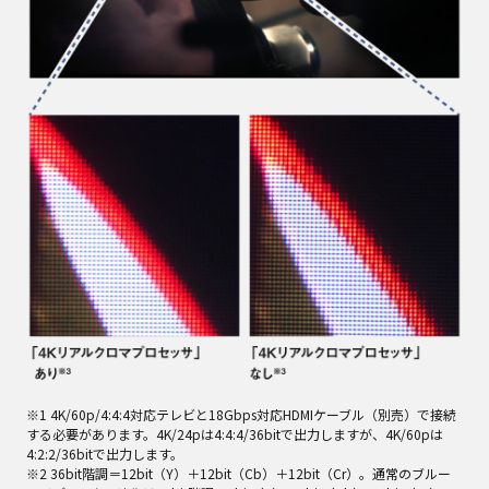
※1 4K/60p/4:4:4対応テレビと18Gbps対応HDMIケーブル（別売）で接続
する必要があります。4K/24pは4:4:4/36bitで出力しますが、4K/60pは
4:2:2/36bitで出力します。
※2 36bit階調＝12bit（Y）＋12bit（Cb）＋12bit（Cr）。通常のブルー