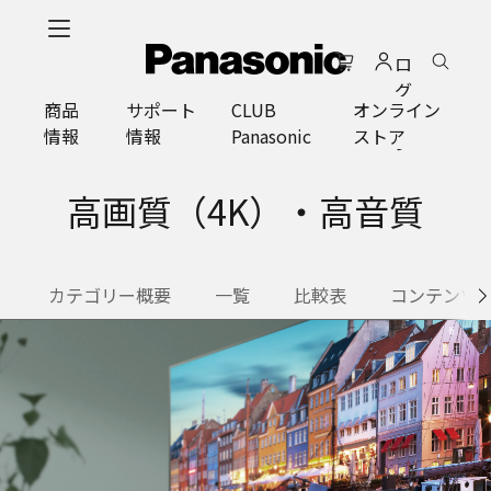
メ
イ
ロ
ン
グ
コ
商品
サポート
CLUB
オンライン
イ
ン
情報
情報
Panasonic
ストア
ン
テ
ン
ツ
高画質（4K）・高音質
に
ス
キ
カテゴリー概要
一覧
比較表
コンテンツ
ッ
プ