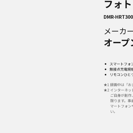
フォト
DMR-HRT30
メーカ
オープ
スマートフォ
無接点充電規格
リモコンひと
★
1
録画中は「お
★
2
インターネッ
ご自身が創作
限ります。事前
マートフォン
い。