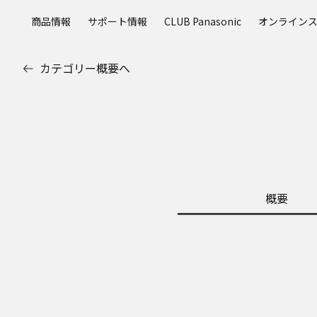
メ
商品情報
サポート情報
CLUB Panasonic
オンライン
イ
ン
コ
カテゴリー概要へ
ン
テ
ン
ツ
に
ス
キ
ッ
概要
プ