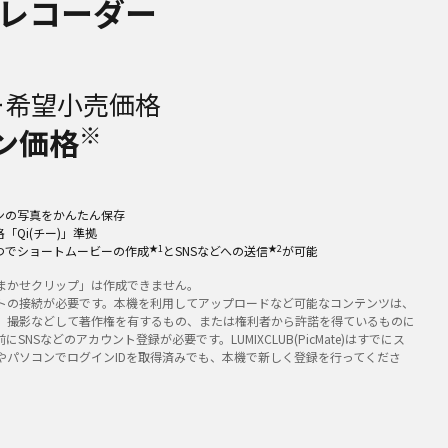
レコーダー
0
ー希望小売価格
※
ン価格
ンの写真をかんたん保存
「Qi(チー)」準拠
★1
★2
つでショートムービーの作成
とSNSなどへの送信
が可能
まかせクリップ」は作成できません。
トの接続が必要です。本機を利用してアップロードなど可能なコンテンツは、
、撮影などして著作権を有するもの、または権利者から許諾を得ているものに
にSNSなどのアカウント登録が必要です。LUMIXCLUB(PicMate)はすでにス
やパソコンでログインIDを取得済みでも、本機で新しく登録を行ってくださ