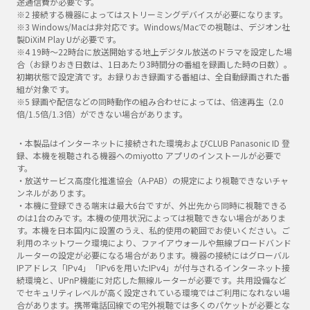
途通信費が必要です。
※2 接続する機器によってはストリーミングデバイスが必要になります。
※3 Windows/Macは非対応です。Windows/Macでの視聴は、デジオン社
製DiXiM Play Uが必要です。
※4 19時～22時台に放送開始する地上デジタル放送のドラマを設定した場
合（お録りおき日数は、1日あたり3時間分の番組を録画した時の日数）。
初期状態で設定済です。お録りおき録画する番組は、全自動録画された番
組が対象です。
※5 録画や配信などの同時動作の組み合わせによっては、倍速再生（2.0
倍/1.5倍/1.3倍）ができない場合があります。
・本製品はインターネットに接続された環境およびCLUB Panasonic ID 登
録、本機を視聴される機器へのmiyotto アプリのインストールが必要で
す。
・放送サービス高度化推進協会（A-PAB）の規定により視聴できないチャ
ンネルがあります。
・本機に登録できる端末は最大6台ですが、外出先から同時に視聴できる
のは1台のみです。本機の使用状況によっては視聴できない場合がありま
す。本機を日本国内に設置のうえ、私的使用の範囲でお使いください。ご
利用のネットワーク環境により、ファイアウォールや無線ブロードバンド
ルーターの設定が必要になる場合があります。機器の接続にはグローバル
IPアドレス「IPv4」「IPv6を用いたIPv4」が付与されるインターネット接
続環境と、UPnP機能に対応した無線ルーターが必要です。共用設備など
でセキュリティレベルが高く設定されている環境ではご利用になれない場
合があります。携帯電話回線での宅外視聴では多くのパケットが必要とな