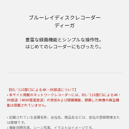
ブルーレイディスクレコーダー
ディーガ
豊富な録画機能とシンプルな操作性。
はじめてのレコーダーにもぴったり。
【BS／110度CSによる4K・8K放送について】
• 本サイト掲載のネットワークレコーダーには、BS／110度CSによる4K・
8K放送（4K8K衛星放送）の受信および録画機能、録画した映像の再生機
能は搭載されていません。
• 記載されている各種名称、会社名、商品名などは、各社の登録商標また
は商標です。
• 機能説明写真、シーン写真、イラストはイメージです。