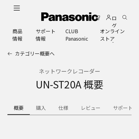
メ
イ
ロ
ン
グ
コ
商品
サポート
CLUB
オンライン
イ
ン
情報
情報
Panasonic
ストア
ン
テ
ン
カテゴリー概要へ
ツ
に
ス
ネットワークレコーダー
キ
UN-ST20A 概要
ッ
プ
概要
購入
仕様
レビュー
サポート