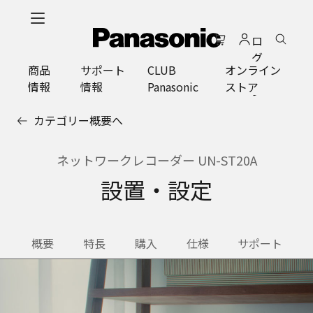
メ
イ
ロ
ン
グ
コ
商品
サポート
CLUB
オンライン
イ
ン
情報
情報
Panasonic
ストア
ン
テ
ン
カテゴリー概要へ
ツ
に
ス
ネットワークレコーダー UN-ST20A
キ
設置・設定
ッ
プ
概要
特長
購入
仕様
サポート