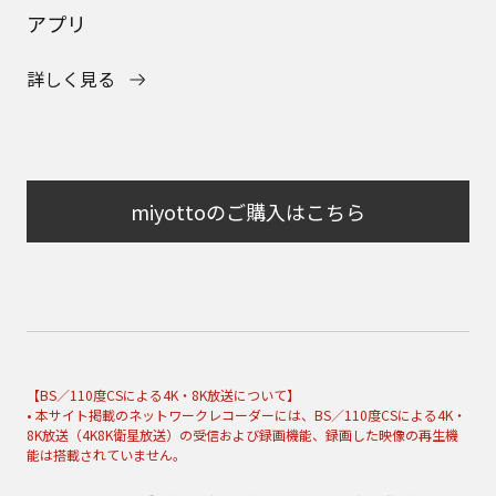
アプリ
詳しく見る
miyottoのご購入はこちら
【BS／110度CSによる4K・8K放送について】
• 本サイト掲載のネットワークレコーダーには、BS／110度CSによる4K・
8K放送（4K8K衛星放送）の受信および録画機能、録画した映像の再生機
能は搭載されていません。