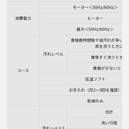
モーター＜50Hz/60Hz＞
消費電力
ヒーター
最大＜50Hz/60Hz＞
食後数時間後や油汚れが多い食
具を洗うときに
汚れレベル
食後すぐ洗うときに
食器が少ないとき
コース
低温ソフト
お手入れ（月2～3回を推奨）
乾燥のみ
合計
洗い行程
汚れレベル3