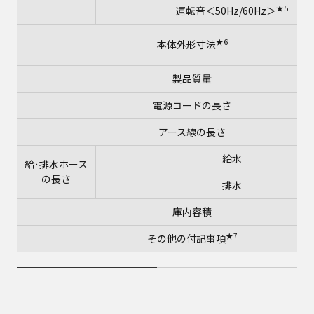
★5
運転音＜50Hz/60Hz＞
★6
本体外形寸法
製品質量
電源コードの長さ
アース線の長さ
給水
給･排水ホース
の長さ
排水
庫内容積
★7
その他の付記事項