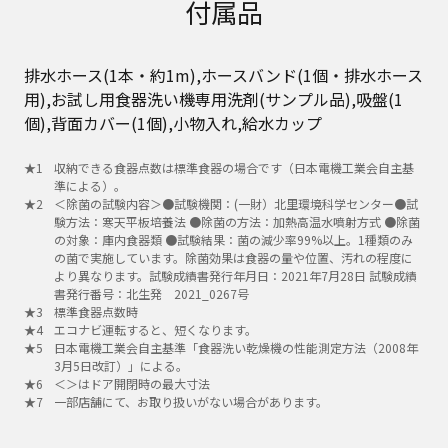
付属品
排水ホース(1本・約1m),ホースバンド(1個・排水ホース
用),お試し用食器洗い機専用洗剤(サンプル品),吸盤(1
個),背面カバー(1個),小物入れ,給水カップ
収納できる食器点数は標準食器の場合です（日本電機工業会自主基
準による）。
＜除菌の試験内容＞●試験機関：(一財）北里環境科学センター●試
験方法：寒天平板培養法 ●除菌の方法：加熱高温水噴射方式 ●除菌
の対象：庫内食器類 ●試験結果：菌の減少率99%以上。1種類のみ
の菌で実施しています。除菌効果は食器の量や位置、汚れの程度に
より異なります。試験成績書発行年月日：2021年7月28日 試験成績
書発行番号：北生発 2021_0267号
標準食器点数時
エコナビ運転すると、短くなります。
日本電機工業会自主基準「食器洗い乾燥機の性能測定方法（2008年
3月5日改訂）」による。
＜＞はドア開閉時の最大寸法
一部店舗にて、お取り扱いがない場合があります。