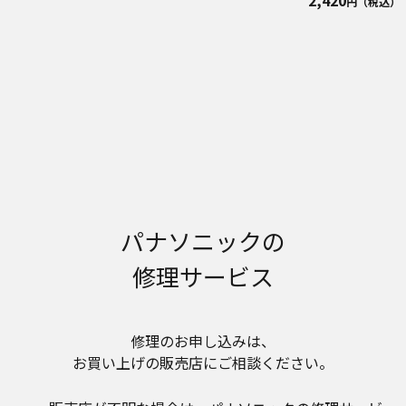
円（税込）
明書が改訂されている場合、当社の選択により、
予告なく、発売当初のものに代えて、改訂版を本
ウェブサイトに掲載する場合もあります。ただ
し、本ウェブサイトに公開されている取扱説明書
は、商品本体に同梱する取扱説明書の変更の度に
修正・更新するものではありません。
商品には、取扱説明書を補足する操作ガイドなど
の印刷物が同梱されていることがありますが、本
ウェブサイトではそれらの印刷物は公開しており
ませんことをご了承ください。
安全上のご注意
パナソニックの
商品ご使用時の安全上のご注意については、取扱
説明書に記載または別途同梱の別紙にてお客様に
修理サービス
ご提供しておりますが、本ウェブサイトでは別紙
にて提供している情報は公開しておりません。
取扱説明書中に記載する安全上のご注意は、法的
規制などの変化に応じて変更する場合がありま
修理のお申し込みは、​
す。お手持ちの商品に関し、本ウェブサイトに公
お買い上げの販売店にご相談ください。​
開されている取扱説明書に記載の安全上のご注意
についてのご質問等がありましたら、ご購入店、