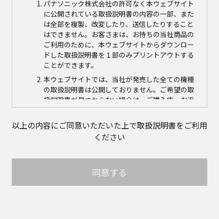
パナソニック株式会社の許可なく本ウェブサイト
に公開されている取扱説明書の内容の一部、また
は全部を複製、改変したり、送信したりすること
はできません。お客さまは、お持ちの当社商品の
ご利用のために、本ウェブサイトからダウンロー
ドした取扱説明書を１部のみプリントアウトする
ことができます。
本ウェブサイトでは、当社が発売した全ての機種
の取扱説明書は公開しておりません。ご希望の取
扱説明書が見つからない場合は、ご購入店、お近
くの当社商品の取扱店、または当社サービス会社
に直接お問い合わせの上、ご購入いただきますよ
以上の内容にご同意いただいた上で取扱説明書をご利用
うお願いいたします。ただし、商品自体の生産中
ください
止などの理由により、当該商品につき取扱説明書
をご提供できない場合がありますので、あらかじ
めご了承ください。
同意する
本ウェブサイトに公開されている取扱説明書の対
象商品が生産中止などの理由でご購入できない場
合がありますので、あらかじめご了承ください。
取扱説明書の内容