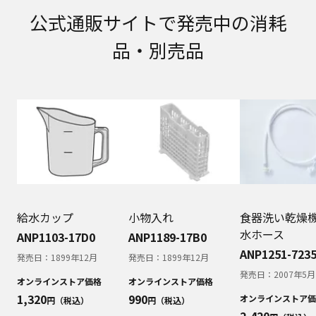
取扱説明書に記載のご相談窓口における個人情報
公式通販サイトで発売中の消耗
のお取り扱いについて。パナソニック株式会社お
よびその関係会社は、お客様の個人情報やご相談
品・別売品
内容を、ご相談への対応や修理、その確認などの
ために利用し、その記録を残すことがあります。
また、個人情報を適切に管理し、修理業務を委託
する場合や正当な理由がある場合を除き、第三者
に提供しません。お問い合わせは、ご相談された
窓口にご連絡ください。
なお、本ウェブサイトに公開されている取扱説明
書は、原則として商品が発売された当初のものを
掲載しています。したがいまして、会社名やお客
様ご相談窓口の連絡先などが変更されている場合
があります。また、本ウェブサイトに公開されて
いる説明書の記載内容と、お客様がお持ちの商品
給水カップ
小物入れ
食器洗い乾燥
の仕様がその後のマイナーチェンジにより、異な
水ホース
ANP1103-17D0
ANP1189-17B0
る場合があります。本ウェブサイトに公開されて
ANP1251-723
発売日：
1899年12月
発売日：
1899年12月
いる取扱説明書の内容とお手持ちの商品の仕様に
相違がある場合は、ご購入店、お近くの当社商品
発売日：
2007年5月
オンラインストア価格
オンラインストア価格
の取扱店、または当社サービス会社に直接お問い
1,320
990
オンラインストア価
円（税込）
円（税込）
合わせください。また、商品に同梱される取扱説
2,420