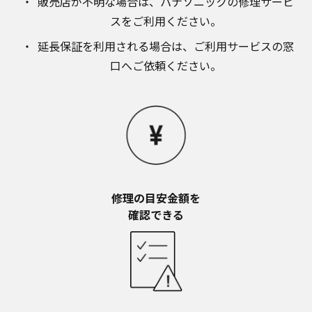
販売店が不明な場合は、​パナソニックの修理サービ
お近くの当社商品の取扱店、または当社サービス
スをご利用ください。​
会社に直接お問い合わせください。
本ウェブサイトのサービスに係わる損害の免責
延長保証を利用される場合は、​ご利用サービスの窓
本ウェブサイトのサービスの利用、または利用できな
口へご依頼ください。
かったことにより万一損害（データの破損・業務の中
断・営業情報の損失などによる損害を含む）が生じ、
たとえそのような損害の発生や第三者からの賠償請求
の可能性があることについてあらかじめ知らされた場
合でも、当社は一切責任を負いませんことをご了承く
ださい。
本ウェブサイトのサービスの中止、変更など
本ウェブサイトのサービスは予告なく中止、または内
容や条件を変更する場合があります。あらかじめご了
修理の目安金額を​
承ください。
確認できる
お問い合わせ
取扱説明書は、商品をご購入いただいたお客様のため
の資料です。本ウェブサイトに公開されている取扱説
明書について、ご購入のお客様以外からのお問い合わ
せにはお応えできない場合がありますことを、ご了承
ください。