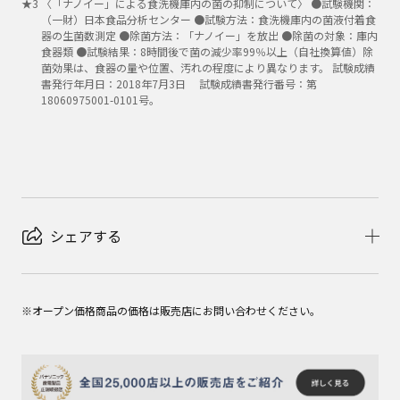
★
3
〈「ナノイー」による食洗機庫内の菌の抑制について〉 ●試験機関：
（一財）日本食品分析センター ●試験方法：食洗機庫内の菌液付着食
器の生菌数測定 ●除菌方法：「ナノイー」を放出 ●除菌の対象：庫内
食器類 ●試験結果：8時間後で菌の減少率99％以上（自社換算値）除
菌効果は、食器の量や位置、汚れの程度により異なります。 試験成績
書発行年月日：2018年7月3日 試験成績書発行番号：第
18060975001-0101号。
シェアする
※オープン価格商品の価格は販売店にお問い合わせください。