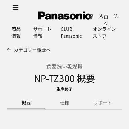
メ
イ
ロ
ン
グ
コ
商品
サポート
CLUB
オンライン
イ
ン
情報
情報
Panasonic
ストア
ン
テ
ン
カテゴリー概要へ
ツ
に
ス
食器洗い乾燥機
キ
NP-TZ300 概要
ッ
プ
生産終了
概要
仕様
サポート