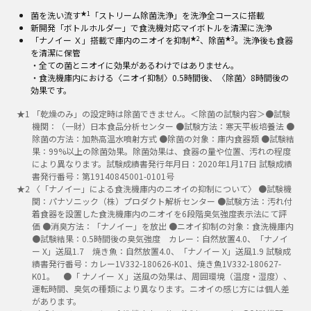
★1
菌を洗い流す
「ストリーム除菌洗浄」を洗浄全コースに搭載
新開発「ボトルホルダー」で食洗機対応マイボトルを清潔に洗浄
★2
★3
「ナノイー Ｘ」搭載で庫内のニオイを抑制
、除菌
。洗浄後も食器
を清潔に保管
・全ての菌とニオイに効果があるわけではありません。
・食洗機庫内における〈ニオイ抑制〉0.5時間後、〈除菌〉8時間後の
効果です。
★
1
「乾燥のみ」の設定時は除菌できません。＜除菌の試験内容＞●試験
機関：（一財）日本食品分析センター ●試験方法：寒天平板培養法 ●
除菌の方法：加熱高温水噴射方式 ●除菌の対象：庫内食器類 ●試験結
果：99%以上の除菌効果。除菌効果は、食器の量や位置、汚れの程度
により異なります。試験成績書発行年月日：2020年1月17日 試験成績
書発行番号：第19140845001-0101号
★
2
〈「ナノイー」による食洗機庫内のニオイの抑制について〉 ●試験機
関：パナソニック（株）プロダクト解析センター ●試験方法：汚れ付
着食器を設置した食洗機庫内のニオイを6段階臭気強度表示法にて評
価 ●消臭方法：「ナノイー」を放出 ●ニオイ抑制の対象：食洗機庫内
●試験結果：0.5時間後の臭気強度 カレー：自然放置4.0、「ナノイ
ー X」送風1.7 焼き魚：自然放置4.0、「ナノイー X」送風1.9 試験成
績書発行番号：カレー1V332-180626-K01、焼き魚1V332-180627-
K01。 ●「 ナノイー Ｘ」送風の効果は、周囲環境（温度・湿度）、
運転時間、臭気の種類により異なります。ニオイの感じ方には個人差
があります。