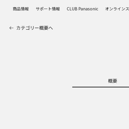
メ
商品情報
サポート情報
CLUB Panasonic
オンライン
イ
ン
コ
カテゴリー概要へ
ン
テ
ン
ツ
に
ス
キ
ッ
概要
プ