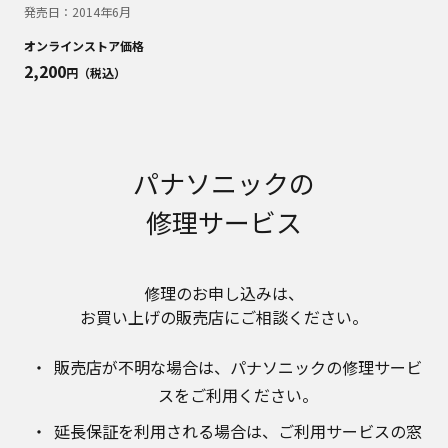
明書が改訂されている場合、当社の選択により、
発売日：
2014年6月
予告なく、発売当初のものに代えて、改訂版を本
ウェブサイトに掲載する場合もあります。ただ
オンラインストア価格
し、本ウェブサイトに公開されている取扱説明書
2,200
円（税込）
は、商品本体に同梱する取扱説明書の変更の度に
修正・更新するものではありません。
商品には、取扱説明書を補足する操作ガイドなど
の印刷物が同梱されていることがありますが、本
パナソニックの
ウェブサイトではそれらの印刷物は公開しており
ませんことをご了承ください。
修理サービス
安全上のご注意
商品ご使用時の安全上のご注意については、取扱
説明書に記載または別途同梱の別紙にてお客様に
修理のお申し込みは、​
ご提供しておりますが、本ウェブサイトでは別紙
お買い上げの販売店にご相談ください。​
にて提供している情報は公開しておりません。
取扱説明書中に記載する安全上のご注意は、法的
販売店が不明な場合は、​パナソニックの修理サービ
規制などの変化に応じて変更する場合がありま
す。お手持ちの商品に関し、本ウェブサイトに公
スをご利用ください。​
開されている取扱説明書に記載の安全上のご注意
延長保証を利用される場合は、​ご利用サービスの窓
についてのご質問等がありましたら、ご購入店、