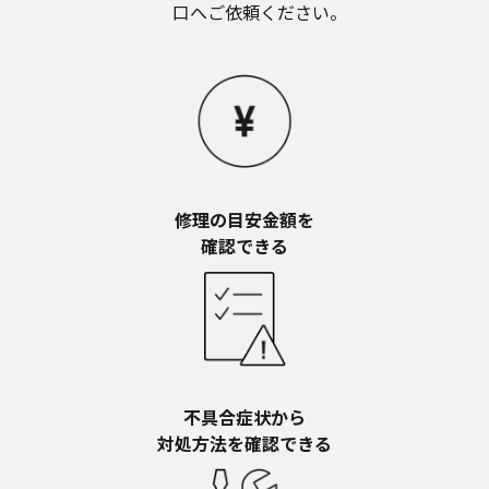
お近くの当社商品の取扱店、または当社サービス
口へご依頼ください。
会社に直接お問い合わせください。
本ウェブサイトのサービスに係わる損害の免責
本ウェブサイトのサービスの利用、または利用できな
かったことにより万一損害（データの破損・業務の中
断・営業情報の損失などによる損害を含む）が生じ、
たとえそのような損害の発生や第三者からの賠償請求
の可能性があることについてあらかじめ知らされた場
合でも、当社は一切責任を負いませんことをご了承く
修理の目安金額を​
ださい。
確認できる
本ウェブサイトのサービスの中止、変更など
本ウェブサイトのサービスは予告なく中止、または内
容や条件を変更する場合があります。あらかじめご了
承ください。
お問い合わせ
取扱説明書は、商品をご購入いただいたお客様のため
の資料です。本ウェブサイトに公開されている取扱説
不具合症状から​
明書について、ご購入のお客様以外からのお問い合わ
対処方法を確認できる
せにはお応えできない場合がありますことを、ご了承
ください。