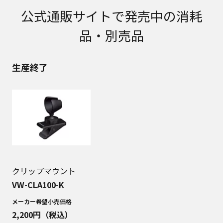
取扱説明書に記載のご相談窓口における個人情報
公式通販サイトで発売中の消耗
のお取り扱いについて。パナソニック株式会社お
よびその関係会社は、お客様の個人情報やご相談
品・別売品
内容を、ご相談への対応や修理、その確認などの
ために利用し、その記録を残すことがあります。
また、個人情報を適切に管理し、修理業務を委託
生産終了
する場合や正当な理由がある場合を除き、第三者
に提供しません。お問い合わせは、ご相談された
窓口にご連絡ください。
なお、本ウェブサイトに公開されている取扱説明
書は、原則として商品が発売された当初のものを
掲載しています。したがいまして、会社名やお客
様ご相談窓口の連絡先などが変更されている場合
があります。また、本ウェブサイトに公開されて
いる説明書の記載内容と、お客様がお持ちの商品
の仕様がその後のマイナーチェンジにより、異な
クリップマウント
る場合があります。本ウェブサイトに公開されて
いる取扱説明書の内容とお手持ちの商品の仕様に
VW-CLA100-K
相違がある場合は、ご購入店、お近くの当社商品
メーカー希望小売価格
の取扱店、または当社サービス会社に直接お問い
2,200
円（税込）
合わせください。また、商品に同梱される取扱説