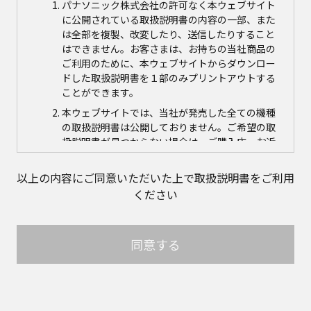
パナソニック株式会社の許可なく本ウェブサイト
に公開されている取扱説明書の内容の一部、また
は全部を複製、改変したり、送信したりすること
はできません。お客さまは、お持ちの当社商品の
ご利用のために、本ウェブサイトからダウンロー
ドした取扱説明書を１部のみプリントアウトする
ことができます。
本ウェブサイトでは、当社が発売した全ての機種
の取扱説明書は公開しておりません。ご希望の取
扱説明書が見つからない場合は、ご購入店、お近
くの当社商品の取扱店、または当社サービス会社
に直接お問い合わせの上、ご購入いただきますよ
以上の内容にご同意いただいた上で取扱説明書をご利用
うお願いいたします。ただし、商品自体の生産中
ください
止などの理由により、当該商品につき取扱説明書
をご提供できない場合がありますので、あらかじ
めご了承ください。
同意する
本ウェブサイトに公開されている取扱説明書の対
象商品が生産中止などの理由でご購入できない場
合がありますので、あらかじめご了承ください。
取扱説明書の内容