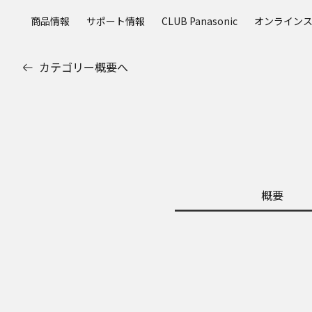
メ
商品情報
サポート情報
CLUB Panasonic
オンライン
イ
ン
コ
カテゴリー概要へ
ン
テ
ン
ツ
に
ス
キ
ッ
概要
プ