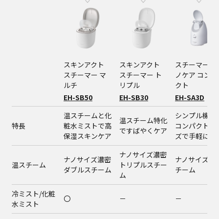
スキンアクト
スキンアクト
スチーマー ナ
スチーマー マ
スチーマー ト
ノケア コンパ
ルチ
リプル
クト
EH-SB50
EH-SB30
EH-SA3D
温スチームと化
シンプル機能
温スチーム特化
特長
粧水ミストで高
コンパクトサ
ですばやくケア
保湿スキンケア
ズで手軽にケ
ナノサイズ濃密
ナノサイズ濃密
ナノサイズ温
温スチーム
トリプルスチー
ダブルスチーム
チーム
ム
冷ミスト/化粧
〇
－
－
水ミスト