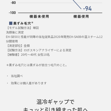
【モデル試験方法】単回
洗顔後に測定
EH-SB50と性能が同等の当社従来品2020年発売EH-SA0Bの温スチーム12
分間使用
【測定部位】全顔
【試験方法】ロボスキンアナライザーによる測定
【被験者】20代～40代 女性10名
＊黒ずみ毛穴とは黒ずみが目立つ毛穴のこと。
当社調べ
効果には個人差があります
温冷ギャップで
キュッと引き締まった肌へ