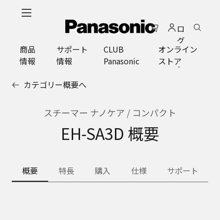
メ
イ
ロ
ン
グ
コ
商品
サポート
CLUB
オンライン
イ
ン
情報
情報
Panasonic
ストア
ン
テ
ン
カテゴリー概要へ
ツ
に
ス
スチーマー ナノケア / コンパクト
キ
EH-SA3D 概要
ッ
プ
概要
特長
購入
仕様
サポート