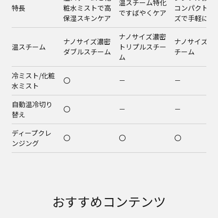
温スチーム特化
特長
粧水ミストで高
コンパクトサ
ですばやくケア
保湿スキンケア
ズで手軽にケ
ナノサイズ濃密
ナノサイズ濃密
ナノサイズ温
温スチーム
トリプルスチー
ダブルスチーム
チーム
ム
冷ミスト/化粧
〇
－
－
水ミスト
自動温冷切り
〇
－
－
替え
ディープクレ
〇
〇
〇
ンジング
おすすめコンテンツ