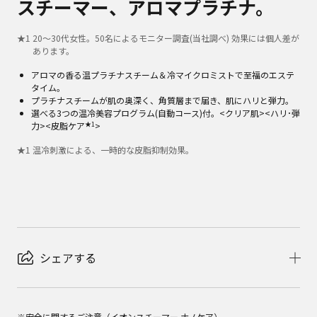
スチーマー、アロマプラチナ。
★
1
20～30代女性。50名によるモニター調査(当社調べ) 効果には個人差が
あります。
アロマの香る温プラチナスチーム＆冷マイクロミストで至福のエステ
タイム。
プラチナスチームが肌の奥深く、角質層まで届き、肌にハリと弾力。
選べる3つの温冷美容プログラム(自動コース)付。<クリア肌><ハリ･弾
★1
力><皮脂ケア
>
★
1
温冷刺激による、一時的な皮脂抑制効果。
シェアする
※安全に関するご注意（イオンスチーマー ナノケア）
