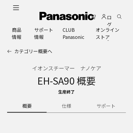
メ
イ
ロ
ン
グ
コ
商品
サポート
CLUB
オンライン
イ
ン
情報
情報
Panasonic
ストア
ン
テ
ン
カテゴリー概要へ
ツ
に
ス
イオンスチーマー ナノケア
キ
EH-SA90 概要
ッ
プ
生産終了
概要
仕様
サポート