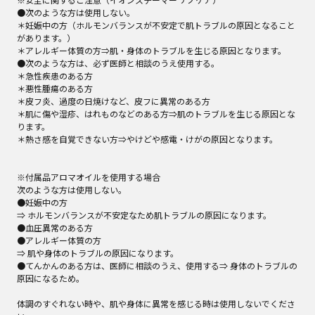
●次のような方は使用しない。

＊妊娠中の方（ホルモンバランスが不安定で肌トラブルの原因となること
があります。）

＊アレルギー体質の方⇒肌・身体のトラブルを生じる原因となります。

●次のような方は、必ず医師と相談のうえ使用する。

＊急性疾患のある方 

＊悪性腫瘍のある方 

＊皮フ炎、過度の日焼けなど、皮フに異常のある方 

＊肌に傷や湿疹、はれものなどのある方⇒肌のトラブルを生じる原因とな
ります。

＊熱さ感を自覚できない方⇒やけどや感電・けがの原因となります。

※付属品アロマオイルを使用する場合

次のような方は使用しない。

●妊娠中の方

⇒ ホルモンバランスが不安定なため肌トラブルの原因になります。

●血圧異常のある方

●アレルギー体質の方

⇒ 肌や身体のトラブルの原因になります。

●てんかんのある方は、医師に相談のうえ、使用する⇒ 身体のトラブルの
原因になるため｡

体調のすぐれない時や、肌や身体に異常を感じる時は使用しないでくださ