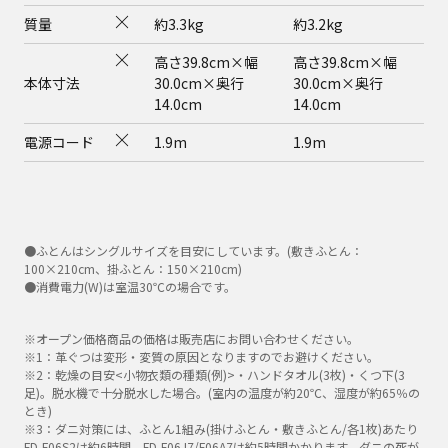
質量
約3.3kg
約3.2kg
高さ39.8cm×幅
高さ39.8cm×幅
本体寸法
30.0cm×奥行
30.0cm×奥行
14.0cm
14.0cm
電源コード
1.9m
1.9m
●ふとんはシングルサイズを目安にしています。(敷きふとん：
100×210cm、掛ふとん：150×210cm)
●消費電力(W)は室温30℃の場合です。
※オープン価格商品の価格は販売店にお問い合わせください。
※1：革ぐつは変形・変質の原因となりますのでお避けください。
※2：乾燥の目安<小物衣類の種類(例)>・ハンドタオル(3枚)・くつ下(3
足)。脱水機で十分脱水した場合。(室内の温度が約20℃、湿度が約65％の
とき)
※3：ダニ対策には、ふとん1組み(掛けふとん・敷きふとん/各1枚)あたり
FD-F06S2は約6時間、FD-F06J7/F06A7は約5時間かかります。ダニの死が