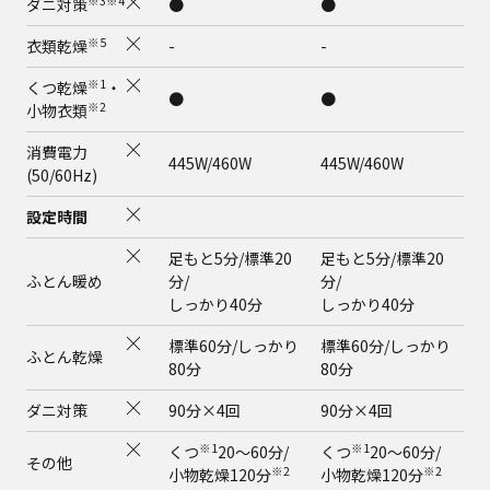
※3※4
ダニ対策
●
●
※5
衣類乾燥
-
-
※1
くつ乾燥
・
●
●
※2
小物衣類
消費電力
445W/460W
445W/460W
(50/60Hz)
設定時間
足もと5分/標準20
足もと5分/標準20
ふとん暖め
分/
分/
しっかり40分
しっかり40分
標準60分/しっかり
標準60分/しっかり
ふとん乾燥
80分
80分
ダニ対策
90分×4回
90分×4回
※1
※1
くつ
20〜60分/
くつ
20〜60分/
その他
※2
※2
小物乾燥120分
小物乾燥120分