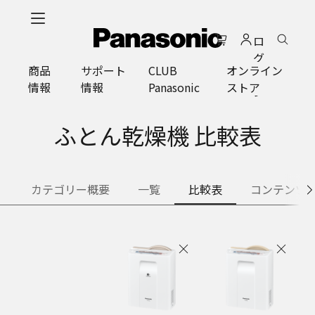
メ
イ
ロ
ン
グ
コ
商品
サポート
CLUB
オンライン
イ
ン
情報
情報
Panasonic
ストア
ン
テ
ン
ツ
ふとん乾燥機 比較表
に
ス
キ
カテゴリー概要
一覧
比較表
コンテンツ
ッ
プ