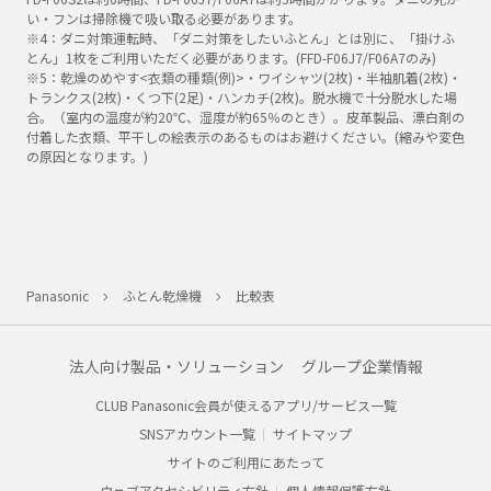
い・フンは掃除機で吸い取る必要があります。
※4：ダニ対策運転時、「ダニ対策をしたいふとん」とは別に、「掛けふ
とん」1枚をご利用いただく必要があります。(FFD-F06J7/F06A7のみ)
※5：乾燥のめやす<衣類の種類(例)>・ワイシャツ(2枚)・半袖肌着(2枚)・
トランクス(2枚)・くつ下(2足)・ハンカチ(2枚)。脱水機で十分脱水した場
合。（室内の温度が約20℃、湿度が約65％のとき）。皮革製品、漂白剤の
付着した衣類、平干しの絵表示のあるものはお避けください。(縮みや変色
の原因となります。)
Panasonic
ふとん乾燥機
比較表
法人向け製品・ソリューション
グループ企業情報
CLUB Panasonic会員が使えるアプリ/サービス一覧
SNSアカウント一覧
サイトマップ
サイトのご利用にあたって
ウェブアクセシビリティ方針
個人情報保護方針