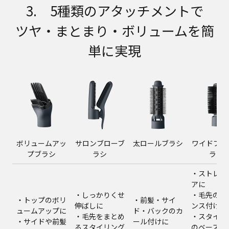
3. 5種類のアタッチメントで
ツヤ・まとまり・ボリュームを簡
単に実現
ボリュームアッ
サロンブローブ
太ロールブラシ
ワイドブロ
プブラシ
ラシ
ラシ
・ストレー
アに
・しっかりくせ
・毛先のニ
・トップのボリ
・前髪・サイ
伸ばしに
ンス付けに
ュームアップに
ド・バックのカ
・毛先をまとめ
・スタイリ
・サイドや前髪
ール付けに
るスタイリング
のベースや