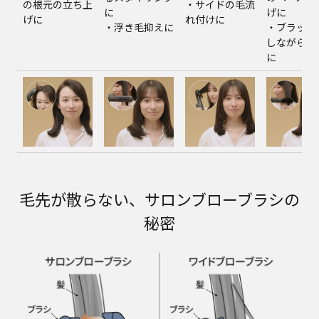
の根元の立ち上
・サイドの毛流
に
げに
げに
れ付けに
・浮き毛抑えに
・ブラッシ
しながらの
に
毛先が散らない、サロンブローブラシの
秘密