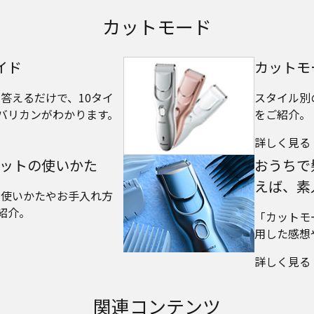
カットモード
イド
カットモー
に答えるだけで、10タイ
スタイル別の
バリカンがわかります。
をご紹介。
詳しく見る
カットの使いかた
おうちで
えば、素
の使いかたやお手入れ方
紹介。
「カットモ
用した感想
詳しく見る
関連コンテンツ