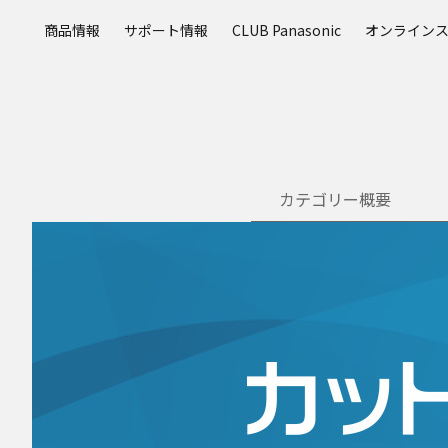
メ
商品情報
サポート情報
CLUB Panasonic
オンライン
イ
ン
コ
ン
テ
ン
ツ
カテゴリー概要
に
ス
キ
ッ
プ