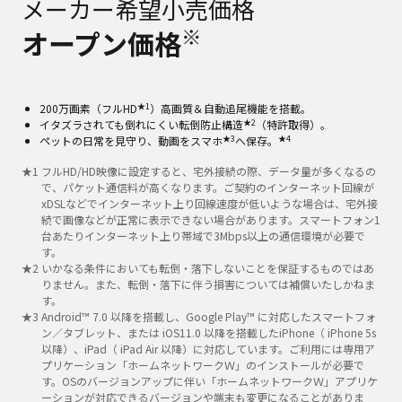
メーカー希望小売価格
※
オープン価格
★1
200万画素（フルHD
）高画質＆自動追尾機能を搭載。
★2
イタズラされても倒れにくい転倒防止構造
（特許取得）。
★3
★4
ペットの日常を見守り、動画をスマホ
へ保存。
★
1
フルHD/HD映像に設定すると、宅外接続の際、データ量が多くなるの
で、パケット通信料が高くなります。ご契約のインターネット回線が
xDSLなどでインターネット上り回線速度が低いような場合は、宅外接
続で画像などが正常に表示できない場合があります。スマートフォン1
台あたりインターネット上り帯域で3Mbps以上の通信環境が必要で
す。
★
2
いかなる条件においても転倒・落下しないことを保証するものではあ
りません。また、転倒・落下に伴う損害については補償いたしかねま
す。
★
3
Android™ 7.0 以降を搭載し、Google Play™ に対応したスマートフォ
ン／タブレット、または iOS11.0 以降を搭載したiPhone（ iPhone 5s
以降）、iPad（ iPad Air 以降）に対応しています。ご利用には専用ア
プリケーション「ホームネットワークＷ」のインストールが必要で
す。OSのバージョンアップに伴い「ホームネットワークＷ」アプリケ
ーションが対応できるバージョンや端末も変更になることがありま