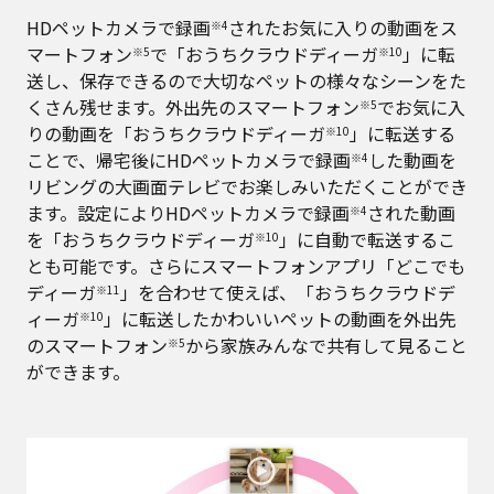
HDペットカメラで録画
されたお気に入りの動画をス
※4
マートフォン
で「おうちクラウドディーガ
」に転
※5
※10
送し、保存できるので大切なペットの様々なシーンをた
くさん残せます。外出先のスマートフォン
でお気に入
※5
りの動画を「おうちクラウドディーガ
」に転送する
※10
ことで、帰宅後にHDペットカメラで録画
した動画を
※4
リビングの大画面テレビでお楽しみいただくことができ
ます。設定によりHDペットカメラで録画
された動画
※4
を「おうちクラウドディーガ
」に自動で転送するこ
※10
とも可能です。さらにスマートフォンアプリ「どこでも
ディーガ
」を合わせて使えば、「おうちクラウドデ
※11
ィーガ
」に転送したかわいいペットの動画を外出先
※10
のスマートフォン
から家族みんなで共有して見ること
※5
ができます。