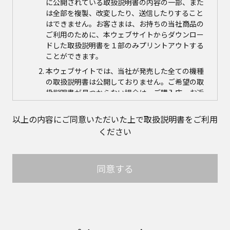
に公開されている取扱説明書の内容の一部、また
は全部を複製、改変したり、送信したりすること
はできません。お客さまは、お持ちの当社商品の
ご利用のために、本ウェブサイトからダウンロー
ドした取扱説明書を１部のみプリントアウトする
ことができます。
本ウェブサイトでは、当社が発売した全ての機種
の取扱説明書は公開しておりません。ご希望の取
扱説明書が見つからない場合は、ご購入店、お近
くの当社商品の取扱店、または当社サービス会社
に直接お問い合わせの上、ご購入いただきますよ
以上の内容にご同意いただいた上で取扱説明書をご利用
うお願いいたします。ただし、商品自体の生産中
ください
止などの理由により、当該商品につき取扱説明書
をご提供できない場合がありますので、あらかじ
めご了承ください。
同意する
本ウェブサイトに公開されている取扱説明書の対
象商品が生産中止などの理由でご購入できない場
合がありますので、あらかじめご了承ください。
取扱説明書の内容
取扱説明書に記載のご相談窓口における個人情報