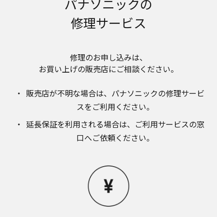
パナソニックの
のお取り扱いについて。パナソニック株式会社お
よびその関係会社は、お客様の個人情報やご相談
修理サービス
内容を、ご相談への対応や修理、その確認などの
ために利用し、その記録を残すことがあります。
また、個人情報を適切に管理し、修理業務を委託
する場合や正当な理由がある場合を除き、第三者
修理のお申し込みは、​
に提供しません。お問い合わせは、ご相談された
お買い上げの販売店にご相談ください。​
窓口にご連絡ください。
なお、本ウェブサイトに公開されている取扱説明
販売店が不明な場合は、​パナソニックの修理サービ
書は、原則として商品が発売された当初のものを
掲載しています。したがいまして、会社名やお客
スをご利用ください。​
様ご相談窓口の連絡先などが変更されている場合
延長保証を利用される場合は、​ご利用サービスの窓
があります。また、本ウェブサイトに公開されて
いる説明書の記載内容と、お客様がお持ちの商品
口へご依頼ください。
の仕様がその後のマイナーチェンジにより、異な
る場合があります。本ウェブサイトに公開されて
いる取扱説明書の内容とお手持ちの商品の仕様に
相違がある場合は、ご購入店、お近くの当社商品
の取扱店、または当社サービス会社に直接お問い
合わせください。また、商品に同梱される取扱説
明書が改訂されている場合、当社の選択により、