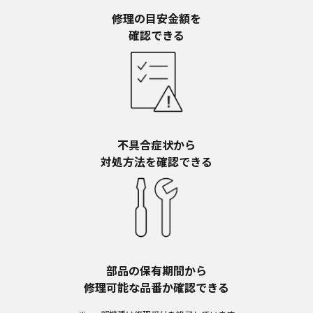
予告なく、発売当初のものに代えて、改訂版を本
ウェブサイトに掲載する場合もあります。ただ
修理の目安金額を​
し、本ウェブサイトに公開されている取扱説明書
確認できる
は、商品本体に同梱する取扱説明書の変更の度に
修正・更新するものではありません。
商品には、取扱説明書を補足する操作ガイドなど
の印刷物が同梱されていることがありますが、本
ウェブサイトではそれらの印刷物は公開しており
ませんことをご了承ください。
不具合症状から​
安全上のご注意
対処方法を確認できる
商品ご使用時の安全上のご注意については、取扱
説明書に記載または別途同梱の別紙にてお客様に
ご提供しておりますが、本ウェブサイトでは別紙
にて提供している情報は公開しておりません。
取扱説明書中に記載する安全上のご注意は、法的
規制などの変化に応じて変更する場合がありま
す。お手持ちの商品に関し、本ウェブサイトに公
部品の保有期間から​
開されている取扱説明書に記載の安全上のご注意
修理可能な品番か確認できる
についてのご質問等がありましたら、ご購入店、
お近くの当社商品の取扱店、または当社サービス