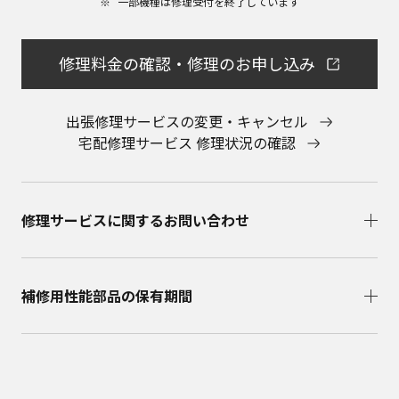
一部機種は修理受付を終了しています​
会社に直接お問い合わせください。
本ウェブサイトのサービスに係わる損害の免責
本ウェブサイトのサービスの利用、または利用できな
修理料金の確認・修理のお申し込み
かったことにより万一損害（データの破損・業務の中
断・営業情報の損失などによる損害を含む）が生じ、
たとえそのような損害の発生や第三者からの賠償請求
出張修理サービスの変更・キャンセル
の可能性があることについてあらかじめ知らされた場
宅配修理サービス 修理状況の確認
合でも、当社は一切責任を負いませんことをご了承く
ださい。
本ウェブサイトのサービスの中止、変更など
本ウェブサイトのサービスは予告なく中止、または内
修理サービスに関するお問い合わせ​
容や条件を変更する場合があります。あらかじめご了
承ください。
お問い合わせ
取扱説明書は、商品をご購入いただいたお客様のため
補修用性能部品の保有期間​
の資料です。本ウェブサイトに公開されている取扱説
明書について、ご購入のお客様以外からのお問い合わ
せにはお応えできない場合がありますことを、ご了承
ください。