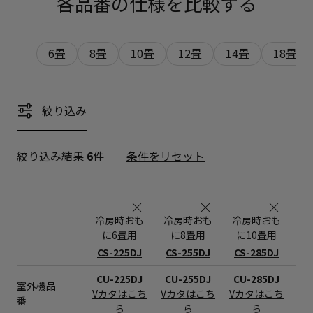
各品番の仕様を比較する
6畳
8畳
10畳
12畳
14畳
18畳
絞り込み
絞り込み結果
6
件
条件をリセット
冷房時おも
冷房時おも
冷房時おも
冷
に6畳用
に8畳用
に10畳用
に
CS-225DJ
CS-255DJ
CS-285DJ
C
CU-225DJ
CU-255DJ
CU-285DJ
C
室外機品
Vカタはこち
Vカタはこち
Vカタはこち
V
番
ら
ら
ら