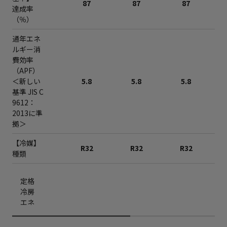
87
87
87
達成率
（％）
通年エネ
ルギー消
費効率
（APF）
＜新しい
5.8
5.8
5.8
基準 JIS C
9612：
2013に準
拠＞
【冷媒】
R32
R32
R32
種類
定格
冷房
エネ
ルギ
ー消