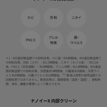
＊1：約8畳試験空間での抑制効果。カビ菌：約6時間後。約6畳試験空間で
の抑制効果。花粉（スギ）：約12時間後、ニオイ（タバコ臭）：約12分
後、PM2.5（安息香酸）：約8時間後、アレル物質：約24時間後。約6畳密
閉試験空間での抑制効果。浮遊菌:約4時間後、付着菌:約8間後、浮遊ウイ
※1
ルス:約6時間後、付着ウイルス:約2時間後。
数値は実際の使用空間での
試験結果ではありません。脱臭効果は、周囲環境（温度・湿度）、運転時
間、臭気、繊維の種類によって異なります。
ナノイーX 内部クリーン