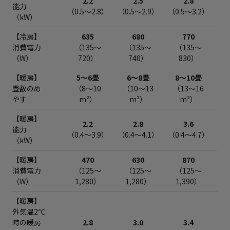
2.2
2.5
2.8
能力
（0.5～2.8）
（0.5～2.9）
（0.5～3.2）
（0
（kW）
【冷房】
635
680
770
消費電力
（135～
（135～
（135～
（W）
720）
740）
830）
【暖房】
5～6畳
6～8畳
8～10畳
畳数のめ
（8～10
（10～13
（13～16
（
やす
m²）
m²）
m²）
【暖房】
2.2
2.8
3.6
能力
（0.4～3.9）
（0.4～4.1）
（0.4～4.7）
（0
（kW）
【暖房】
470
630
870
消費電力
（125～
（125～
（125～
（W）
1,280）
1,280）
1,390）
【暖房】
外気温2℃
時の暖房
2.8
3.0
3.4