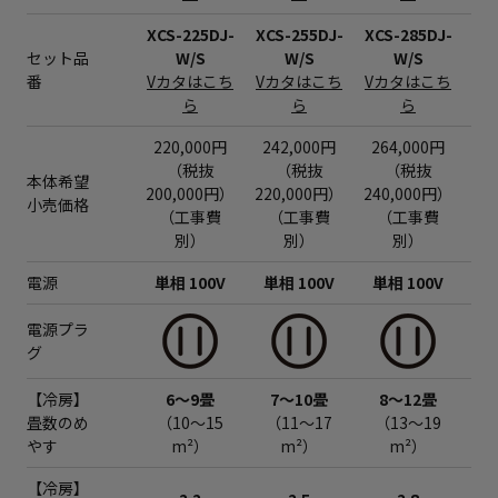
XCS-225DJ-
XCS-255DJ-
XCS-285DJ-
XC
セット品
W/S
W/S
W/S
番
Vカタはこち
Vカタはこち
Vカタはこち
V
ら
ら
ら
220,000円
242,000円
264,000円
3
（税抜
（税抜
（税抜
本体希望
200,000円）
220,000円）
240,000円）
28
小売価格
（工事費
（工事費
（工事費
別）
別）
別）
電源
単相 100V
単相 100V
単相 100V
単
電源プラ
グ
【冷房】
6～9畳
7～10畳
8～12畳
1
畳数のめ
（10～15
（11～17
（13～19
（
やす
m²）
m²）
m²）
【冷房】