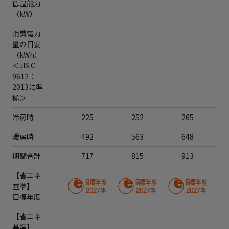
低温能力
（kW）
消費電力
量の目安
（kWh）
＜JIS C
9612：
2013に準
拠＞
冷房時
225
252
265
暖房時
492
563
648
期間合計
717
815
913
【省エネ
基準】
目標年度
【省エネ
基準】