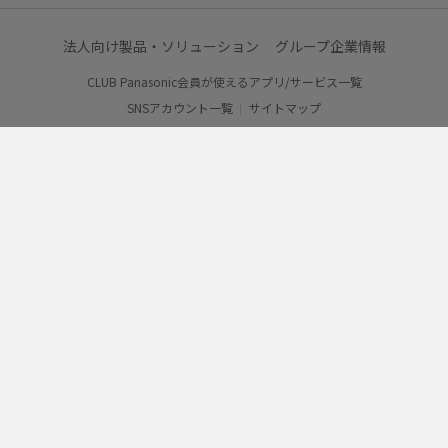
法人向け製品・ソリューション
グループ企業情報
CLUB Panasonic会員が使えるアプリ/サービス一覧
SNSアカウント一覧
サイトマップ
サイトのご利用にあたって
ウェブアクセシビリティ方針
個人情報保護方針
会員利用規約/プライバシーポリシー
お客様からお預かりしたパーソナルデータについて
特定商取引法・古物営業法について
パナソニックホールディングス
Area/Country
パナソニック株式会社
© Panasonic Corporation
パナソニック マーケティング ジャパン株式会社
© Panasonic Marketing Japan Co., Ltd.